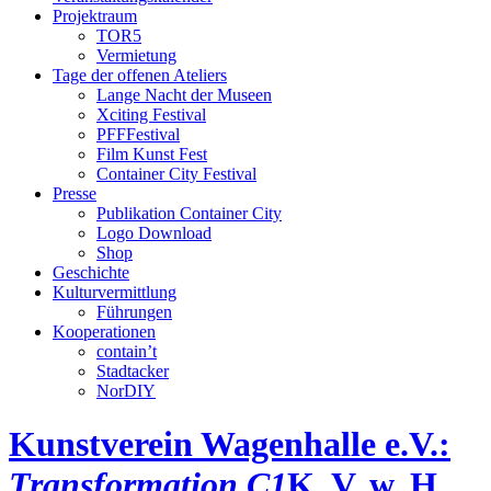
Projektraum
TOR5
Vermietung
Tage der offenen Ateliers
Lange Nacht der Museen
Xciting Festival
PFFFestival
Film Kunst Fest
Container City Festival
Presse
Publikation Container City
Logo Download
Shop
Geschichte
Kulturvermittlung
Führungen
Kooperationen
contain’t
Stadtacker
NorDIY
Kunstverein Wagenhalle e.V.:
Transformation C1
K, V, w, H