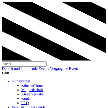
Derzeit und kommende Events
Vergangene Events
Lädt…
Kunstverein
Künstler*innen
Mitgliedschaft
Ateliervergabe
Kontakt
FAQ
Veranstaltungskalender