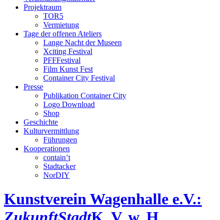
Projektraum
TOR5
Vermietung
Tage der offenen Ateliers
Lange Nacht der Museen
Xciting Festival
PFFFestival
Film Kunst Fest
Container City Festival
Presse
Publikation Container City
Logo Download
Shop
Geschichte
Kulturvermittlung
Führungen
Kooperationen
contain’t
Stadtacker
NorDIY
Kunstverein Wagenhalle e.V.:
ZukunftStadt
K, V, w, H