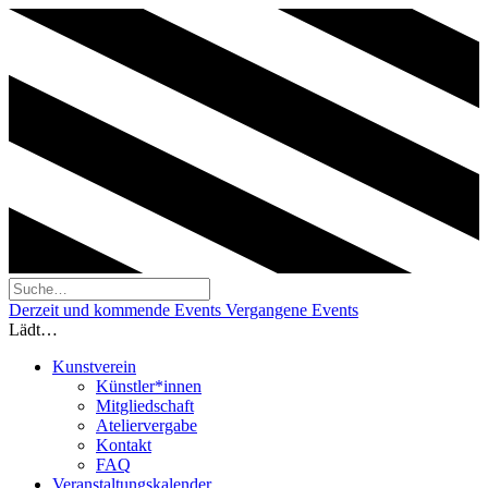
Derzeit und kommende Events
Vergangene Events
Lädt…
Kunstverein
Künstler*innen
Mitgliedschaft
Ateliervergabe
Kontakt
FAQ
Veranstaltungskalender