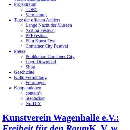
Projektraum
TOR5
Vermietung
Tage der offenen Ateliers
Lange Nacht der Museen
Xciting Festival
PFFFestival
Film Kunst Fest
Container City Festival
Presse
Publikation Container City
Logo Download
Shop
Geschichte
Kulturvermittlung
Führungen
Kooperationen
contain’t
Stadtacker
NorDIY
Kunstverein Wagenhalle e.V.:
Freiheit für den Raum
K, V, w,