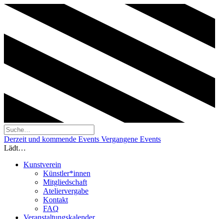
Derzeit und kommende Events
Vergangene Events
Lädt…
Kunstverein
Künstler*innen
Mitgliedschaft
Ateliervergabe
Kontakt
FAQ
Veranstaltungskalender