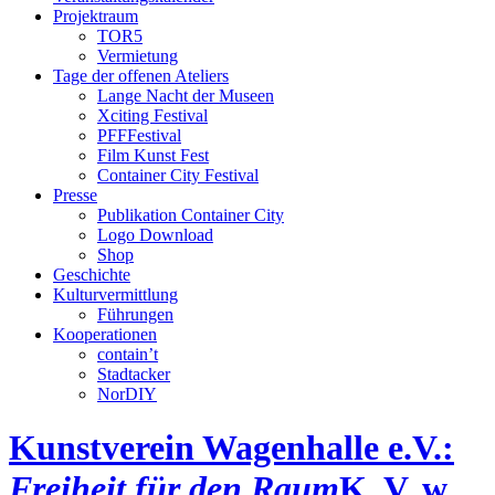
Projektraum
TOR5
Vermietung
Tage der offenen Ateliers
Lange Nacht der Museen
Xciting Festival
PFFFestival
Film Kunst Fest
Container City Festival
Presse
Publikation Container City
Logo Download
Shop
Geschichte
Kulturvermittlung
Führungen
Kooperationen
contain’t
Stadtacker
NorDIY
Kunstverein Wagenhalle e.V.:
Freiheit für den Raum
K, V, w,