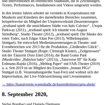
und Interventionen im öffentlichen Stadtraum, die in Zeichnungen,
Texten, Performances, Installationen und Videos umgesetzt werden.
In den letzten Jahren arbeitet sie verstärkt in Kooperationen mit
Musikern und Künstlern des darstellenden Bereiches zusammen,
beispielsweise als Mitglied der Utopienwerkstatt (Inszenierungen:
„textband spielt: die unsichtbaren Städte von Italo Calvino“ , Utopia
Parkway (2011), „textband spielt: Ich träumte von August
Strindberg“, Studio Theater (2012), „textband spielt: Die Maske des
roten Todes, nach Edgar Allan Poe (2013), Wilhelmspalais
Stuttgart). Sie entwickelt Medieninszenierungen in Theater- und
Eventbereichen wie 2013 für die Produktion „Gleißendes Glück“ ,
Studio Theater Stuttgart (Regie: Christoph Küster), „Zeitgenossen“
mit der Tänzerin Doro Eitel (2014), die Band Gomo Park
(Musikvideo „Babylon baby“ (2015)), „Tanzverse III“ für Katja
Erdmann-Rajski (2016), „Melting Paper“ mit FAB-Theater (2019)
u. a. Seit 2019 ist sie Mitglied des Ensembles „Instant PIGs“
Stuttgart (z.B. Veranstaltungsreihe Saal-Frei) und widmet sich der
Improvisation, der Live-Videozeichnung und Liveanimation.
→ https://kunstverein-wagenhalle.de/kuenstlerinnen/anja-abele/
8. September 2020
,
Stefan Bombaci und Daniela Dietmann