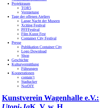
Projektraum
TOR5
Vermietung
Tage der offenen Ateliers
Lange Nacht der Museen
Xciting Festival
PFFFestival
Film Kunst Fest
Container City Festival
Presse
Publikation Container City
Logo Download
Shop
Geschichte
Kulturvermittlung
Führungen
Kooperationen
contain’t
Stadtacker
NorDIY
Kunstverein Wagenhalle e.V.:
Utopi-Ja
K, V, w, H