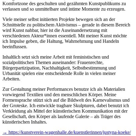
Komfortzone des geschulten und gezähmten Kunstpublikums zu
verlassen und so unmittelbare und intime Momente zu erzeugen.
Viele meiner selbst initiierten Projekte bewegen sich an der
Schnittstelle zu politischem Aktivismus – gerade in diesem Bereich
wird Kunst nahbar, hier ist die Auseinandersetzung mit
verschiedenen Akteur*innen essentiell. Mit meiner Kunst möchte
ich Impulse geben, die Haltung, Wahrnehmung und Handeln
beeinflussen.
Inhaltlich setzt sich meine Arbeit mit feministischen und
sozialpolitischen Themen auseinander: Frauenrechte,
Bürgerpartizipation, Nachhaltigkeit, Selbstbestimmung und
Urbanität spielen eine entscheidende Rolle in vielen meiner
Arbeiten.
Zur Gestaltung meiner Performances benutze ich als Materialien
vorwiegend Textilien und den menschlichen Körper. Meine
Formensprache stützt sich auf die Bildwelt des Karnevalismus und
der Groteske. Ich entwickle tragbare Skulpturen, dabei benutzt ich
Verkleidung als Mittel der künstlerischen Kommunikation mit der
Gesellschaft, den Körper als laufende Galerie – als Träger des
künstlerischen Inhaltes.
→ https://kunstverein-wagenhalle.de/kuenstlerinnen/justyna-koeke/