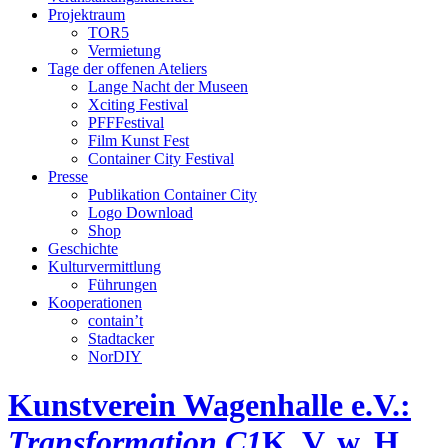
Projektraum
TOR5
Vermietung
Tage der offenen Ateliers
Lange Nacht der Museen
Xciting Festival
PFFFestival
Film Kunst Fest
Container City Festival
Presse
Publikation Container City
Logo Download
Shop
Geschichte
Kulturvermittlung
Führungen
Kooperationen
contain’t
Stadtacker
NorDIY
Kunstverein Wagenhalle e.V.:
Transformation C1
K, V, w, H