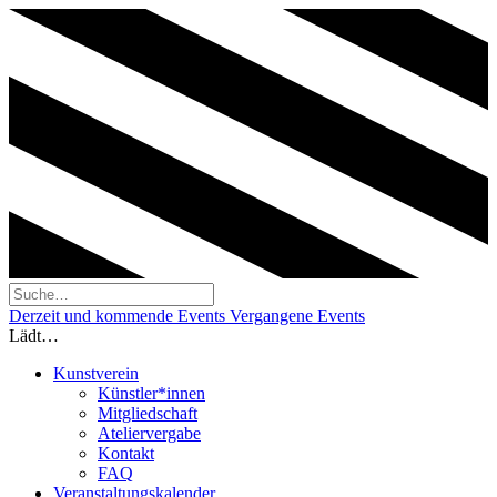
Derzeit und kommende Events
Vergangene Events
Lädt…
Kunstverein
Künstler*innen
Mitgliedschaft
Ateliervergabe
Kontakt
FAQ
Veranstaltungskalender