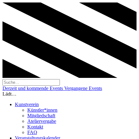
Derzeit und kommende Events
Vergangene Events
Lädt…
Kunstverein
Künstler*innen
Mitgliedschaft
Ateliervergabe
Kontakt
FAQ
Veranstaltungskalender