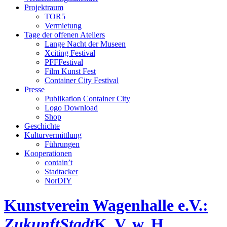
Projektraum
TOR5
Vermietung
Tage der offenen Ateliers
Lange Nacht der Museen
Xciting Festival
PFFFestival
Film Kunst Fest
Container City Festival
Presse
Publikation Container City
Logo Download
Shop
Geschichte
Kulturvermittlung
Führungen
Kooperationen
contain’t
Stadtacker
NorDIY
Kunstverein Wagenhalle e.V.:
ZukunftStadt
K, V, w, H