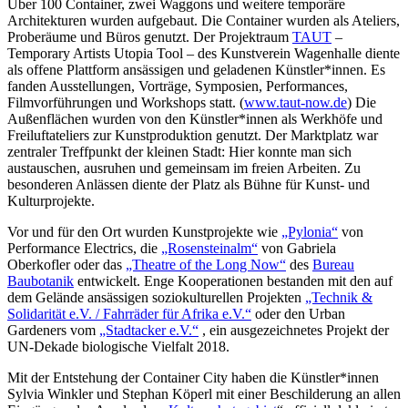
Über 100 Container, zwei Waggons und weitere temporäre
Architekturen wurden aufgebaut. Die Container wurden als Ateliers,
Proberäume und Büros genutzt. Der Projektraum
TAUT
–
Temporary Artists Utopia Tool – des Kunstverein Wagenhalle diente
als offene Plattform ansässigen und geladenen Künstler*innen. Es
fanden Ausstellungen, Vorträge, Symposien, Performances,
Filmvorführungen und Workshops statt. (
www.taut-now.de
) Die
Außenflächen wurden von den Künstler*innen als Werkhöfe und
Freiluftateliers zur Kunstproduktion genutzt. Der Marktplatz war
zentraler Treffpunkt der kleinen Stadt: Hier konnte man sich
austauschen, ausruhen und gemeinsam im freien Arbeiten. Zu
besonderen Anlässen diente der Platz als Bühne für Kunst- und
Kulturprojekte.
Vor und für den Ort wurden Kunstprojekte wie
„Pylonia“
von
Performance Electrics, die
„Rosensteinalm“
von Gabriela
Oberkofler oder das
„Theatre of the Long Now“
des
Bureau
Baubotanik
entwickelt. Enge Kooperationen bestanden mit den auf
dem Gelände ansässigen soziokulturellen Projekten
„Technik &
Solidarität e.V. / Fahrräder für Afrika e.V.“
oder den Urban
Gardeners vom
„Stadtacker e.V.“
, ein ausgezeichnetes Projekt der
UN-Dekade biologische Vielfalt 2018.
Mit der Entstehung der Container City haben die Künstler*innen
Sylvia Winkler und Stephan Köperl mit einer Beschilderung an allen