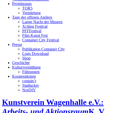
Projektraum
TOR5
Vermietung
Tage der offenen Ateliers
Lange Nacht der Museen
Xciting Festival
PFFFestival
Film Kunst Fest
Container City Festival
Presse
Publikation Container City
Logo Download
Shop
Geschichte
Kulturvermittlung
Führungen
Kooperationen
contain’t
Stadtacker
NorDIY
Kunstverein Wagenhalle e.V.:
Arbeits- und Aktionsraum
K, V,