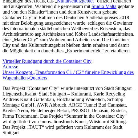
Eingängen des Areals, das „
Kulturschutzgebiet
“ offiziell deklariert
und ausgerufen. Während die gemeinsam mit
Studio Malta
geplante
und von den Künstler*innen und dem Kunstverein gebaute
Container City im Rahmen des Deutschen Städtebaupreises 2018
mit einer Belobigung ausgezeichnet wurde, schlagen die Gewinner
des internationalen städtebaulichen Wettbewerbes Rosenstein, das
Architekturbüro asp Architekten und Köber Landschaftsarchitekten,
eine „Maker City“ zum Wohnen und Arbeiten vor. Die Container
City und das Kulturschutzgebiet bleiben darin erhalten und damit
die Möglichkeit ein dauerhaftes „Experimentierfeld“ zu etablieren.
Virtueller Rundgang durch die Container City
Adresse
Unser Konzept „Transformation C1 / C2“ für eine Entwicklung des
Wagenhallen-Quartiers
Das Projekt “Container City” wurde unterstützt von Stadt Stuttgart –
Liegenschaftsamt, Stadt Stuttgart – Kulturamt, Karle Recycling
Andreas Knauf Gartenbau, Holzhandlung Waidelich, Scholpp
Montage GmbH, AWR Abbruch, ARGE Tunnel Bad Cannstatt,
Kreder Neon, Heidelberger Beton, PROSOL Deizisau, Rodeca,
Firma Türenmann. Das Projekt “Summer in the Container City”
wird gefördert von Innovationsfonds Kunst, Wüstenrot Stiftung.
Das Projekt „TAUT“ wird gefördert vom Kulturamt der Stadt
Stuttgart.