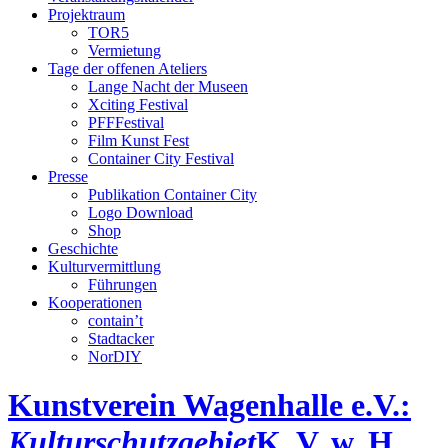
Projektraum
TOR5
Vermietung
Tage der offenen Ateliers
Lange Nacht der Museen
Xciting Festival
PFFFestival
Film Kunst Fest
Container City Festival
Presse
Publikation Container City
Logo Download
Shop
Geschichte
Kulturvermittlung
Führungen
Kooperationen
contain’t
Stadtacker
NorDIY
Kunstverein Wagenhalle e.V.:
Kulturschutzgebiet
K, V, w, H