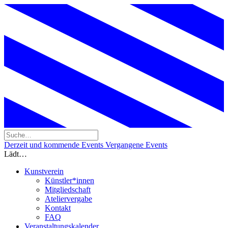
Derzeit und kommende Events
Vergangene Events
Lädt…
Kunstverein
Künstler*innen
Mitgliedschaft
Ateliervergabe
Kontakt
FAQ
Veranstaltungskalender