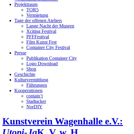
Projektraum
TOR5
Vermietung
Tage der offenen Ateliers
Lange Nacht der Museen
Xciting Festival
PFFFestival
Film Kunst Fest
Container City Festival
Presse
Publikation Container City
Logo Download
Shop
Geschichte
Kulturvermittlung
Führungen
Kooperationen
contain’t
Stadtacker
NorDIY
Kunstverein Wagenhalle e.V.:
Utopi-Ja
K, V, w, H