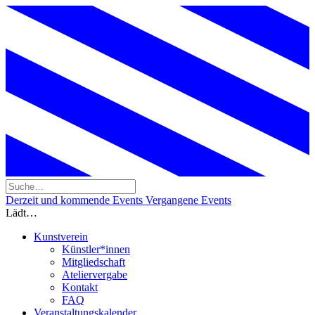
Derzeit und kommende Events
Vergangene Events
Lädt…
Kunstverein
Künstler*innen
Mitgliedschaft
Ateliervergabe
Kontakt
FAQ
Veranstaltungskalender