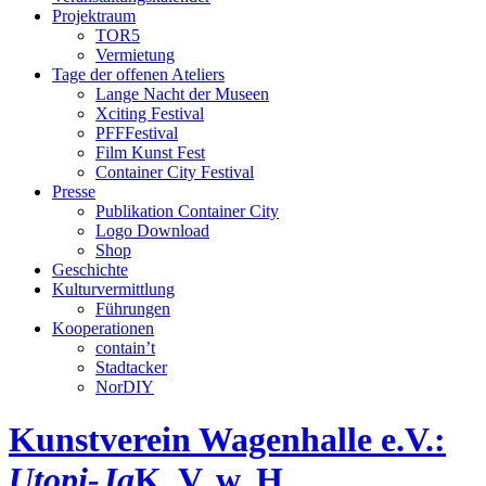
Projektraum
TOR5
Vermietung
Tage der offenen Ateliers
Lange Nacht der Museen
Xciting Festival
PFFFestival
Film Kunst Fest
Container City Festival
Presse
Publikation Container City
Logo Download
Shop
Geschichte
Kulturvermittlung
Führungen
Kooperationen
contain’t
Stadtacker
NorDIY
Kunstverein Wagenhalle e.V.:
Utopi-Ja
K, V, w, H