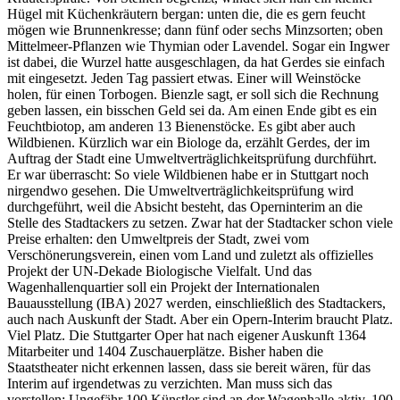
Hügel mit Küchenkräutern bergan: unten die, die es gern feucht
mögen wie Brunnenkresse; dann fünf oder sechs Minzsorten; oben
Mittelmeer-Pflanzen wie Thymian oder Lavendel. Sogar ein Ingwer
ist dabei, die Wurzel hatte ausgeschlagen, da hat Gerdes sie einfach
mit eingesetzt. Jeden Tag passiert etwas. Einer will Weinstöcke
holen, für einen Torbogen. Bienzle sagt, er soll sich die Rechnung
geben lassen, ein bisschen Geld sei da. Am einen Ende gibt es ein
Feuchtbiotop, am anderen 13 Bienenstöcke. Es gibt aber auch
Wildbienen. Kürzlich war ein Biologe da, erzählt Gerdes, der im
Auftrag der Stadt eine Umweltverträglichkeitsprüfung durchführt.
Er war überrascht: So viele Wildbienen habe er in Stuttgart noch
nirgendwo gesehen. Die Umweltverträglichkeitsprüfung wird
durchgeführt, weil die Absicht besteht, das Operninterim an die
Stelle des Stadtackers zu setzen. Zwar hat der Stadtacker schon viele
Preise erhalten: den Umweltpreis der Stadt, zwei vom
Verschönerungsverein, einen vom Land und zuletzt als offizielles
Projekt der UN-Dekade Biologische Vielfalt. Und das
Wagenhallenquartier soll ein Projekt der Internationalen
Bauausstellung (IBA) 2027 werden, einschließlich des Stadtackers,
auch nach Auskunft der Stadt. Aber ein Opern-Interim braucht Platz.
Viel Platz. Die Stuttgarter Oper hat nach eigener Auskunft 1364
Mitarbeiter und 1404 Zuschauerplätze. Bisher haben die
Staatstheater nicht erkennen lassen, dass sie bereit wären, für das
Interim auf irgendetwas zu verzichten. Man muss sich das
vorstellen: Ungefähr 100 Künstler sind an der Wagenhalle aktiv, 100