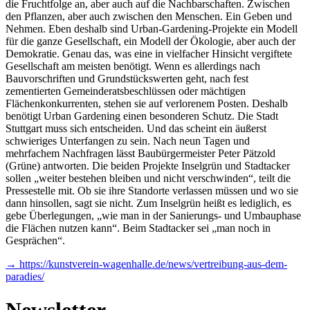
die Fruchtfolge an, aber auch auf die Nachbarschaften. Zwischen
den Pflanzen, aber auch zwischen den Menschen. Ein Geben und
Nehmen. Eben deshalb sind Urban-Gardening-Projekte ein Modell
für die ganze Gesellschaft, ein Modell der Ökologie, aber auch der
Demokratie. Genau das, was eine in vielfacher Hinsicht vergiftete
Gesellschaft am meisten benötigt. Wenn es allerdings nach
Bauvorschriften und Grundstückswerten geht, nach fest
zementierten Gemeinderatsbeschlüssen oder mächtigen
Flächenkonkurrenten, stehen sie auf verlorenem Posten. Deshalb
benötigt Urban Gardening einen besonderen Schutz. Die Stadt
Stuttgart muss sich entscheiden. Und das scheint ein äußerst
schwieriges Unterfangen zu sein. Nach neun Tagen und
mehrfachem Nachfragen lässt Baubürgermeister Peter Pätzold
(Grüne) antworten. Die beiden Projekte Inselgrün und Stadtacker
sollen „weiter bestehen bleiben und nicht verschwinden“, teilt die
Pressestelle mit. Ob sie ihre Standorte verlassen müssen und wo sie
dann hinsollen, sagt sie nicht. Zum Inselgrün heißt es lediglich, es
gebe Überlegungen, „wie man in der Sanierungs- und Umbauphase
die Flächen nutzen kann“. Beim Stadtacker sei „man noch in
Gesprächen“.
→ https://kunstverein-wagenhalle.de/news/vertreibung-aus-dem-
paradies/