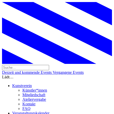
Derzeit und kommende Events
Vergangene Events
Lädt…
Kunstverein
Künstler*innen
Mitgliedschaft
Ateliervergabe
Kontakt
FAQ
Veranstaltungskalender