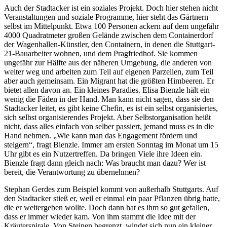
Auch der Stadtacker ist ein soziales Projekt. Doch hier stehen nicht
Veranstaltungen und soziale Programme, hier steht das Gärtnern
selbst im Mittelpunkt. Etwa 100 Personen ackern auf dem ungefähr
4000 Quadratmeter großen Gelände zwischen dem Containerdorf
der Wagenhallen-Künstler, den Containern, in denen die Stuttgart-
21-Bauarbeiter wohnen, und dem Pragfriedhof. Sie kommen
ungefähr zur Hälfte aus der näheren Umgebung, die anderen von
weiter weg und arbeiten zum Teil auf eigenen Parzellen, zum Teil
aber auch gemeinsam. Ein Migrant hat die größten Himbeeren. Er
bietet allen davon an. Ein kleines Paradies. Elisa Bienzle hält ein
wenig die Fäden in der Hand. Man kann nicht sagen, dass sie den
Stadtacker leitet, es gibt keine Chefin, es ist ein selbst organisiertes,
sich selbst organisierendes Projekt. Aber Selbstorganisation heißt
nicht, dass alles einfach von selber passiert, jemand muss es in die
Hand nehmen. „Wie kann man das Engagement fördern und
steigern“, fragt Bienzle. Immer am ersten Sonntag im Monat um 15
Uhr gibt es ein Nutzertreffen. Da bringen Viele ihre Ideen ein.
Bienzle fragt dann gleich nach: Was braucht man dazu? Wer ist
bereit, die Verantwortung zu übernehmen?
Stephan Gerdes zum Beispiel kommt von außerhalb Stuttgarts. Auf
den Stadtacker stieß er, weil er einmal ein paar Pflanzen übrig hatte,
die er weitergeben wollte. Doch dann hat es ihm so gut gefallen,
dass er immer wieder kam. Von ihm stammt die Idee mit der
Kräuterspirale. Von Steinen begrenzt, windet sich nun ein kleiner