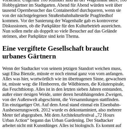
Hobbygärtner im Stadtgarten. Abend für Abend würden weit über
tausend Opernbesucher das Containerdorf durchqueren, wenn sie
von der nächstgelegenen Straßenbahnhaltestelle Pragfriedhof
kommen. Vor der Sanierung der Wagenhalle gab es kontroverse
Diskussionen, ob die Parkplätze für den Kulturbetrieb ausreichen.
Nun sollen mehr als doppelt so viele Besucher auf das Gelände
strömen, aber Parkplätze sind kein Thema.
Eine vergiftete Gesellschaft braucht
urbanes Gärtnern
Wenn der Stadtacker von seinem jetzigen Standort weichen muss,
sagt Elisa Bienzle, müsste er noch einmal ganz von vorn anfangen.
Alles was hier, wortwörtlich wie im übertragenen Sinne, gewachsen
ist, müsste weg: die Himbeeren, die Wildbienen, die Kräuterspirale,
das Feuchtbiotop. Alles ist in den letzten sieben Jahren entstanden,
außer einer riesigen Weide, unter deren herabhängenden Zweigen,
von der Außenwelt abgeschirmt, die Versammlungen stattfinden.
Ein einzigartiger Ort. Auf dem Areal stand einmal ein Eisenbahn-
Ausbesserungswerk. 2012 wurde es dekontaminiert, also mehrere
Meter tief abgegraben. Mit dem Architekturfestival „72 Hours
Urban Action“ begann das Urban Gardening. Der Stadtacker
arbeitet nicht mit Kunstdünger. Alles ist biologisch. Es kommt auf