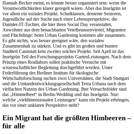
Hannah Becker meint, es könnte besser organisiert sein: wenn die
Verantwortlichkeiten klarer geregelt wären. Aber das Inselgrün ist
vor allem ein soziales Projekt. Schulklassen, demente Senioren,
Jugendliche auf der Suche nach einer Lebensperspektive, die
Daimler-IT-Tochter, die hier ihren Social Day veranstaltet,
Anwohner aus dem benachbarten Veielbrunnenviertel, Migranten
und Flüchtlinge: beim Urban Gardening kommen alle zusammen.
Es gibt nichts, was besser geeignet wäre, den sozialen
Zusammenhalt zu stärken. Und es gibt im großen und bunten
Stadtteil Cannstatt kein zweites solches Projekt. Seit April ist das
Inselgrün Teil des Forschungsprojekts GartenLeistungen. Nach dem
Prinzip eines Reallabors sollen praktische Versuche mit
wissenschaftlicher Begleitung durchgeführt werden. Unter
Federführung des Berliner Instituts für ökologische
Wirtschaftsforschung suchen zwei Universitäten, die Stadt Stuttgart
und die Umlandentwicklungsgesellschaft Terra Urbana nach dem
vielfachen Nutzen des Urban Gardening. Ihre Versuchsfelder sind
das „Himmelbeet“ in Berlin-Wedding und das Inselgrün. Nur:
welche „vieldimensionalen Leistungen“ kann ein Projekt erbringen,
das vor einer unklaren Perspektive steht?
Ein Migrant hat die größten Himbeeren –
für alle