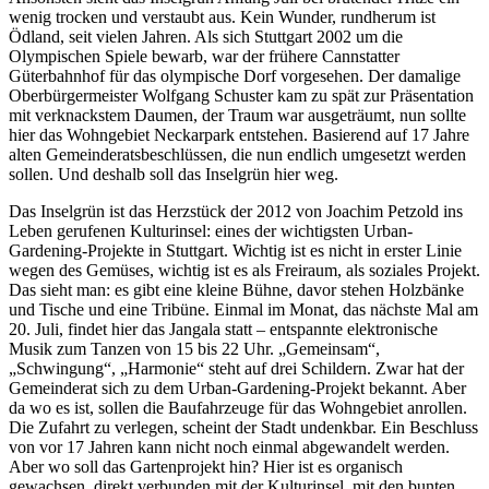
wenig trocken und verstaubt aus. Kein Wunder, rundherum ist
Ödland, seit vielen Jahren. Als sich Stuttgart 2002 um die
Olympischen Spiele bewarb, war der frühere Cannstatter
Güterbahnhof für das olympische Dorf vorgesehen. Der damalige
Oberbürgermeister Wolfgang Schuster kam zu spät zur Präsentation
mit verknackstem Daumen, der Traum war ausgeträumt, nun sollte
hier das Wohngebiet Neckarpark entstehen. Basierend auf 17 Jahre
alten Gemeinderatsbeschlüssen, die nun endlich umgesetzt werden
sollen. Und deshalb soll das Inselgrün hier weg.
Das Inselgrün ist das Herzstück der 2012 von Joachim Petzold ins
Leben gerufenen Kulturinsel: eines der wichtigsten Urban-
Gardening-Projekte in Stuttgart. Wichtig ist es nicht in erster Linie
wegen des Gemüses, wichtig ist es als Freiraum, als soziales Projekt.
Das sieht man: es gibt eine kleine Bühne, davor stehen Holzbänke
und Tische und eine Tribüne. Einmal im Monat, das nächste Mal am
20. Juli, findet hier das Jangala statt – entspannte elektronische
Musik zum Tanzen von 15 bis 22 Uhr. „Gemeinsam“,
„Schwingung“, „Harmonie“ steht auf drei Schildern. Zwar hat der
Gemeinderat sich zu dem Urban-Gardening-Projekt bekannt. Aber
da wo es ist, sollen die Baufahrzeuge für das Wohngebiet anrollen.
Die Zufahrt zu verlegen, scheint der Stadt undenkbar. Ein Beschluss
von vor 17 Jahren kann nicht noch einmal abgewandelt werden.
Aber wo soll das Gartenprojekt hin? Hier ist es organisch
gewachsen, direkt verbunden mit der Kulturinsel, mit den bunten