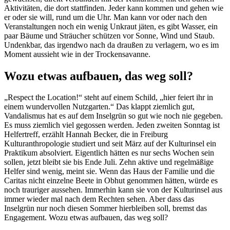
Aktivitäten, die dort stattfinden. Jeder kann kommen und gehen wie
er oder sie will, rund um die Uhr. Man kann vor oder nach den
Veranstaltungen noch ein wenig Unkraut jäten, es gibt Wasser, ein
paar Bäume und Sträucher schützen vor Sonne, Wind und Staub.
Undenkbar, das irgendwo nach da draußen zu verlagern, wo es im
Moment aussieht wie in der Trockensavanne.
Wozu etwas aufbauen, das weg soll?
„Respect the Location!“ steht auf einem Schild, „hier feiert ihr in
einem wundervollen Nutzgarten.“ Das klappt ziemlich gut,
Vandalismus hat es auf dem Inselgrün so gut wie noch nie gegeben.
Es muss ziemlich viel gegossen werden. Jeden zweiten Sonntag ist
Helfertreff, erzählt Hannah Becker, die in Freiburg
Kulturanthropologie studiert und seit März auf der Kulturinsel ein
Praktikum absolviert. Eigentlich hätten es nur sechs Wochen sein
sollen, jetzt bleibt sie bis Ende Juli. Zehn aktive und regelmäßige
Helfer sind wenig, meint sie. Wenn das Haus der Familie und die
Caritas nicht einzelne Beete in Obhut genommen hätten, würde es
noch trauriger aussehen. Immerhin kann sie von der Kulturinsel aus
immer wieder mal nach dem Rechten sehen. Aber dass das
Inselgrün nur noch diesen Sommer hierbleiben soll, bremst das
Engagement. Wozu etwas aufbauen, das weg soll?