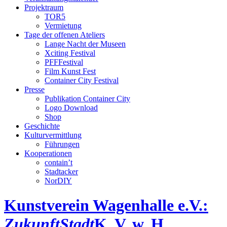
Projektraum
TOR5
Vermietung
Tage der offenen Ateliers
Lange Nacht der Museen
Xciting Festival
PFFFestival
Film Kunst Fest
Container City Festival
Presse
Publikation Container City
Logo Download
Shop
Geschichte
Kulturvermittlung
Führungen
Kooperationen
contain’t
Stadtacker
NorDIY
Kunstverein Wagenhalle e.V.:
ZukunftStadt
K, V, w, H