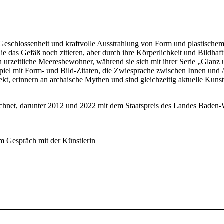
eschlossenheit und kraftvolle Ausstrahlung von Form und plastischem
e das Gefäß noch zitieren, aber durch ihre Körperlichkeit und Bildhafti
an urzeitliche Meeresbewohner, während sie sich mit ihrer Serie „Glan
s Spiel mit Form- und Bild-Zitaten, die Zwiesprache zwischen Innen u
t, erinnern an archaische Mythen und sind gleichzeitig aktuelle Kuns
ichnet, darunter 2012 und 2022 mit dem Staatspreis des Landes Baden
 im Gespräch mit der Künstlerin