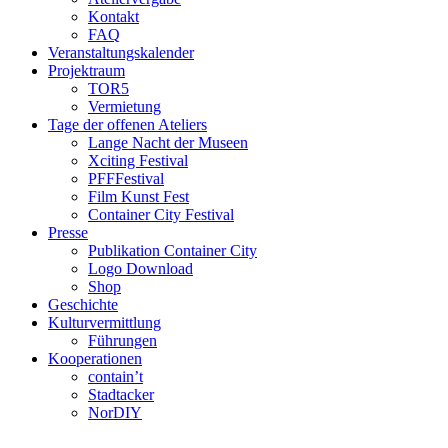
Kontakt
FAQ
Veranstaltungskalender
Projektraum
TOR5
Vermietung
Tage der offenen Ateliers
Lange Nacht der Museen
Xciting Festival
PFFFestival
Film Kunst Fest
Container City Festival
Presse
Publikation Container City
Logo Download
Shop
Geschichte
Kulturvermittlung
Führungen
Kooperationen
contain’t
Stadtacker
NorDIY