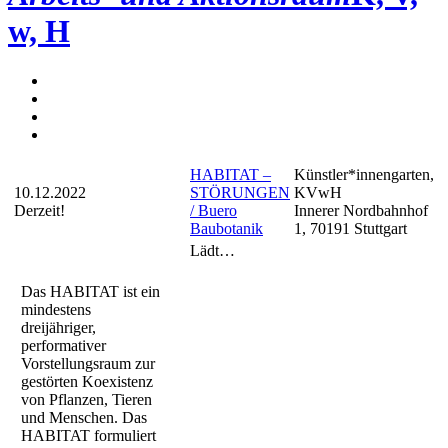
w, H
HABITAT –
Künstler*innengarten,
10.12.2022
STÖRUNGEN
KVwH
Derzeit!
/ Buero
Innerer Nordbahnhof
Baubotanik
1, 70191 Stuttgart
Lädt…
Das HABITAT ist ein
mindestens
dreijähriger,
performativer
Vorstellungsraum zur
gestörten Koexistenz
von Pflanzen, Tieren
und Menschen. Das
HABITAT formuliert