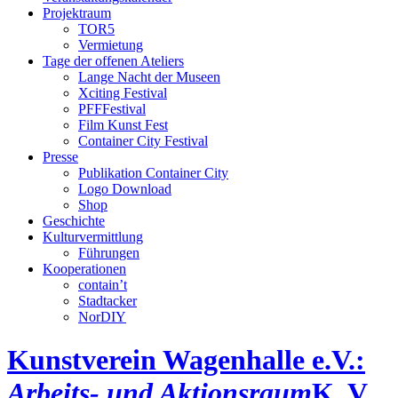
Projektraum
TOR5
Vermietung
Tage der offenen Ateliers
Lange Nacht der Museen
Xciting Festival
PFFFestival
Film Kunst Fest
Container City Festival
Presse
Publikation Container City
Logo Download
Shop
Geschichte
Kulturvermittlung
Führungen
Kooperationen
contain’t
Stadtacker
NorDIY
Kunstverein Wagenhalle e.V.:
Arbeits- und Aktionsraum
K, V,