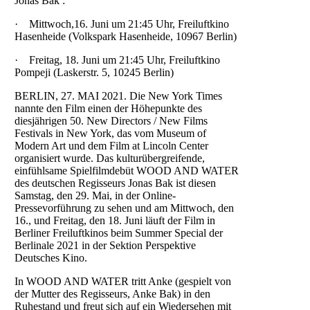
Jonas Bak :
· Mittwoch,16. Juni um 21:45 Uhr, Freiluftkino
Hasenheide (Volkspark Hasenheide, 10967 Berlin)
· Freitag, 18. Juni um 21:45 Uhr, Freiluftkino
Pompeji (Laskerstr. 5, 10245 Berlin)
BERLIN, 27. MAI 2021. Die New York Times
nannte den Film einen der Höhepunkte des
diesjährigen 50. New Directors / New Films
Festivals in New York, das vom Museum of
Modern Art und dem Film at Lincoln Center
organisiert wurde. Das kulturübergreifende,
einfühlsame Spielfilmdebüt WOOD AND WATER
des deutschen Regisseurs Jonas Bak ist diesen
Samstag, den 29. Mai, in der Online-
Pressevorführung zu sehen und am Mittwoch, den
16., und Freitag, den 18. Juni läuft der Film in
Berliner Freiluftkinos beim Summer Special der
Berlinale 2021 in der Sektion Perspektive
Deutsches Kino.
In WOOD AND WATER tritt Anke (gespielt von
der Mutter des Regisseurs, Anke Bak) in den
Ruhestand und freut sich auf ein Wiedersehen mit