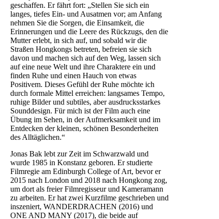
geschaffen. Er fährt fort: „Stellen Sie sich ein
langes, tiefes Ein- und Ausatmen vor; am Anfang
nehmen Sie die Sorgen, die Einsamkeit, die
Erinnerungen und die Leere des Rückzugs, den die
Mutter erlebt, in sich auf, und sobald wir die
Straßen Hongkongs betreten, befreien sie sich
davon und machen sich auf den Weg, lassen sich
auf eine neue Welt und ihre Charaktere ein und
finden Ruhe und einen Hauch von etwas
Positivem. Dieses Gefühl der Ruhe möchte ich
durch formale Mittel erreichen: langsames Tempo,
ruhige Bilder und subtiles, aber ausdrucksstarkes
Sounddesign. Für mich ist der Film auch eine
Übung im Sehen, in der Aufmerksamkeit und im
Entdecken der kleinen, schönen Besonderheiten
des Alltäglichen.“
Jonas Bak lebt zur Zeit im Schwarzwald und
wurde 1985 in Konstanz geboren. Er studierte
Filmregie am Edinburgh College of Art, bevor er
2015 nach London und 2018 nach Hongkong zog,
um dort als freier Filmregisseur und Kameramann
zu arbeiten. Er hat zwei Kurzfilme geschrieben und
inszeniert, WANDERDRACHEN (2016) und
ONE AND MANY (2017), die beide auf