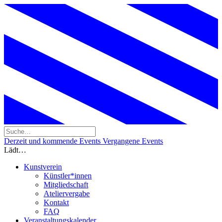
Derzeit und kommende Events
Vergangene Events
Lädt…
Kunstverein
Künstler*innen
Mitgliedschaft
Ateliervergabe
Kontakt
FAQ
Veranstaltungskalender