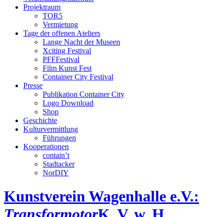
Projektraum
TOR5
Vermietung
Tage der offenen Ateliers
Lange Nacht der Museen
Xciting Festival
PFFFestival
Film Kunst Fest
Container City Festival
Presse
Publikation Container City
Logo Download
Shop
Geschichte
Kulturvermittlung
Führungen
Kooperationen
contain’t
Stadtacker
NorDIY
Kunstverein Wagenhalle e.V.:
Transformotor
K, V, w, H