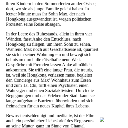
ihren Kindern in den Sommerferien an der Ostsee,
dort, wo sie als junge Familie gelebt haben. In
letzter Minute muss ihr Sohn Max, der nach
Hongkong ausgewandert ist, wegen politischen
Protesten seine Reise absagen.
In der Leere des Ruhestands, allein in ihren vier
Wänden, fasst Anke den Entschluss, nach
Hongkong zu fliegen, um ihren Sohn zu sehen.
Während Max noch auf Geschäftsreise ist, quartiert
sie sich in seiner Wohnung ein und bewegt sich
behutsam durch die rätselhafte neue Welt.
Gespräche mit Fremden lassen Anke allmählich
ankommen. Sie trifft eine junge Frau, die traurig
ist, weil sie Hongkong verlassen muss, begleitet
den Concierge aus Max’ Wohnhaus zum Essen
und zum Tai Chi, trifft einen Psychiater, einen
Wahrsager und einen Sozialaktivisten. Durch die
Begegnungen und das Erleben der Stadt kann sie
lange aufgebaute Barrieren überwinden und sich
freimachen für ein neues Kapitel ihres Lebens.
Bewusst entschleunigt und meditativ, ist der Film
auch ein persönlicher Liebesbrief des Regisseurs
an seine Mutter, ganz im Sinne von Chantal