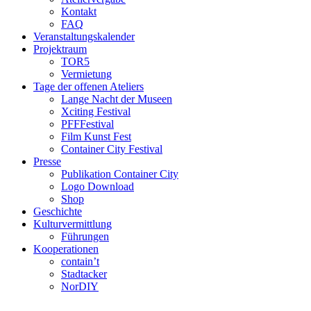
Kontakt
FAQ
Veranstaltungskalender
Projektraum
TOR5
Vermietung
Tage der offenen Ateliers
Lange Nacht der Museen
Xciting Festival
PFFFestival
Film Kunst Fest
Container City Festival
Presse
Publikation Container City
Logo Download
Shop
Geschichte
Kulturvermittlung
Führungen
Kooperationen
contain’t
Stadtacker
NorDIY