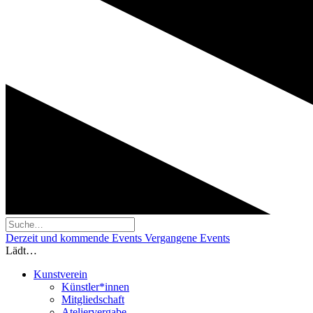
Derzeit und kommende Events
Vergangene Events
Lädt…
Kunstverein
Künstler*innen
Mitgliedschaft
Ateliervergabe