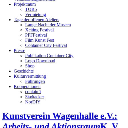
Projektraum
TOR5
Vermietung
Tage der offenen Ateliers
Lange Nacht der Museen
Xciting Festival
PFFFestival
Film Kunst Fest
Container City Festival
Presse
Publikation Container City
Logo Download
Shop
Geschichte
Kulturvermittlung
Führungen
Kooperationen
contain’t
Stadtacker
NorDIY
Kunstverein Wagenhalle e.V.:
Arbeits- und Aktionsraum
K, V,