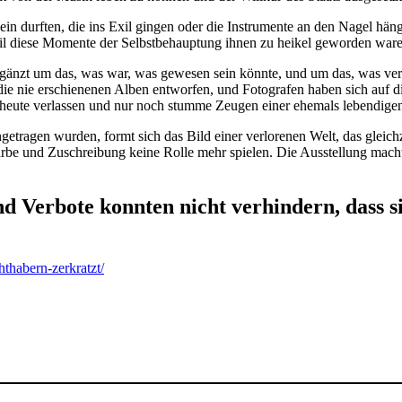
 sein durften, die ins Exil gingen oder die Instrumente an den Nagel h
eil diese Momente der Selbstbehauptung ihnen zu heikel geworden ware
rgänzt um das, was war, was gewesen sein könnte, und um das, was verl
die nie erschienenen Alben entworfen, und Fotografen haben sich auf 
 heute verlassen und nur noch stumme Zeugen einer ehemals lebendigen
ragen wurden, formt sich das Bild einer verlorenen Welt, das gleichze
farbe und Zuschreibung keine Rolle mehr spielen. Die Ausstellung mach
 Verbote konnten nicht verhindern, dass si
thabern-zerkratzt/