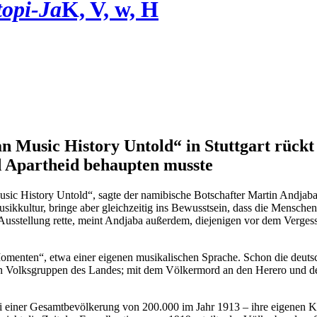
opi-Ja
K, V, w, H
n Music History Untold“ in Stuttgart rückt
nd Apartheid behaupten musste
sic History Untold“, sagte der namibische Botschafter Martin Andjaba 
sikkultur, bringe aber gleichzeitig ins Bewusstsein, dass die Mensche
tellung rette, meint Andjaba außerdem, diejenigen vor dem Vergesse
omenten“, etwa einer eigenen musikalischen Sprache. Schon die deuts
ichen Volksgruppen des Landes; mit dem Völkermord an den Herero und 
bei einer Gesamtbevölkerung von 200.000 im Jahr 1913 – ihre eigenen K