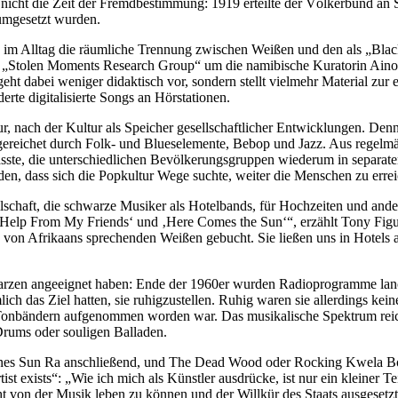
icht die Zeit der Fremdbestimmung: 1919 erteilte der Völkerbund an 
umgesetzt wurden.
te im Alltag die räumliche Trennung zwischen Weißen und den als „Bla
n der „Stolen Moments Research Group“ um die namibische Kuratorin Ai
ht dabei weniger didaktisch vor, sondern stellt vielmehr Material zur e
erte digitalisierte Songs an Hörstationen.
r, nach der Kultur als Speicher gesellschaftlicher Entwicklungen. Denn
gereichet durch Folk- und Blueselemente, Bebop und Jazz. Aus regelm
asste, die unterschiedlichen Bevölkerungsgruppen wiederum in separat
n, dass sich die Popkultur Wege suchte, weiter die Menschen zu errei
lschaft, die schwarze Musiker als Hotelbands, für Hochzeiten und ande
tle Help From My Friends‘ und ‚Here Comes the Sun‘“, erzählt Tony Figu
von Afrikaans sprechenden Weißen gebucht. Sie ließen uns in Hotels au
warzen angeeignet haben: Ende der 1960er wurden Radioprogramme lanc
ch das Ziel hatten, sie ruhigzustellen. Ruhig waren sie allerdings kei
 Tonbändern aufgenommen worden war. Das musikalische Spektrum reich
 Drums oder souligen Balladen.
t eines Sun Ra anschließend, und The Dead Wood oder Rocking Kwela B
t exists“: „Wie ich mich als Künstler ausdrücke, ist nur ein kleiner Te
ht von der Musik leben zu können und der Willkür des Staats ausgesetzt