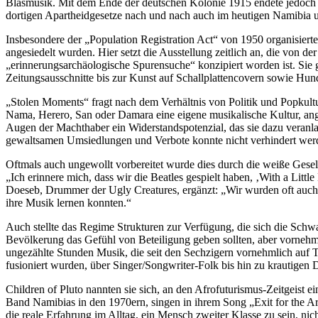
Blasmusik. Mit dem Ende der deutschen Kolonie 1915 endete jedoch n
dortigen Apartheidgesetze nach und nach auch im heutigen Namibia 
Insbesondere der „Population Registration Act“ von 1950 organisier
angesiedelt wurden. Hier setzt die Ausstellung zeitlich an, die vo
„erinnerungsarchäologische Spurensuche“ konzipiert worden ist. Sie ge
Zeitungsausschnitte bis zur Kunst auf Schallplatten­covern sowie Hund
„Stolen Moments“ fragt nach dem Verhältnis von Politik und Popkultu
Nama, Herero, San oder Damara eine eigene musikalische Kultur, an
Augen der Machthaber ein Widerstandspotenzial, das sie dazu veranl
gewaltsamen Umsiedlungen und Verbote konnte nicht verhindert werde
Oftmals auch ungewollt vorbereitet wurde dies durch die weiße Gesel
„Ich erinnere mich, dass wir die Beatles gespielt haben, ‚With a Lit
Doeseb, Drummer der Ugly Crea­tures, ergänzt: „Wir wurden oft auch 
ihre Musik lernen konnten.“
Auch stellte das Regime Strukturen zur Verfügung, die sich die Sch
Bevölkerung das Gefühl von Beteiligung geben sollten, aber vornehmli
ungezählte Stunden Musik, die seit den Sechzigern vornehmlich auf
fusioniert wurden, über Singer/Songwriter-Folk bis hin zu krautigen
Children of Pluto nannten sie sich, an den Afrofuturismus-Zeitgeis
Band Namibias in den 1970ern, singen in ihrem Song „Exit for the Artis
die reale Erfahrung im Alltag, ein Mensch zweiter Klasse zu sein, nic