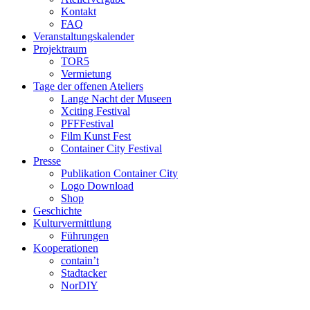
Kontakt
FAQ
Veranstaltungskalender
Projektraum
TOR5
Vermietung
Tage der offenen Ateliers
Lange Nacht der Museen
Xciting Festival
PFFFestival
Film Kunst Fest
Container City Festival
Presse
Publikation Container City
Logo Download
Shop
Geschichte
Kulturvermittlung
Führungen
Kooperationen
contain’t
Stadtacker
NorDIY