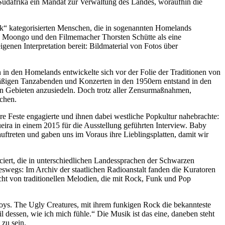
Südafrika ein Mandat zur Verwaltung des Landes, woraufhin die
ck“ kategorisierten Menschen, die in sogenannten Homelands
no Moongo und den Filmemacher Thorsten Schütte als eine
igenen Interpretation bereit: Bildmaterial von Fotos über
 in den Homelands entwickelte sich vor der Folie der Traditionen von
äßigen Tanzabenden und Konzerten in den 1950ern entstand in den
en Gebieten anzusiedeln. Doch trotz aller Zensurmaßnahmen,
chen.
re Feste engagierte und ihnen dabei westliche Popkultur nahebrachte:
eira in einem 2015 für die Ausstellung geführten Interview. Baby
ftreten und gaben uns im Voraus ihre Lieblingsplatten, damit wir
iert, die in unterschiedlichen Landessprachen der Schwarzen
neswegs: Im Archiv der staatlichen Radioanstalt fanden die Kuratoren
t von traditionellen Melodien, die mit Rock, Funk und Pop
oys. The Ugly Creatures, mit ihrem funkigen Rock die bekannteste
il dessen, wie ich mich fühle.“ Die Musik ist das eine, daneben steht
 zu sein.