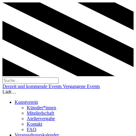
Derzeit und kommende Events
Vergangene Events
Lädt…
Kunstverein
Künstler*innen
Mitgliedschaft
Ateliervergabe
Kontakt
FAQ
Veranstaltungskalender