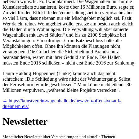
nebenan wünscht. Föll war alarmiert. Die Wagenhallen nur für die
Künstlerateliers zu sanieren, koste über 16 Millionen Euro, sagte er.
Zu viel für den Effekt. Jeder Veranstaltungsbetrieb verursache aber
so viel Lärm, dass nebenan nur ein Mischgebiet möglich sei. Fazit:
Wer da ein reines Wohngebiet wolle, ersetze am besten auch gleich
die Hallen durch Wohnungen. Die Verwaltung will aber sanierte
Wagenhallen mit „zwei Säulen“ und bis zu 2100 Stehplätze bei
Veranstaltungen. Ein sofortiger Grundsatzbeschluss halte alle
Möglichkeiten offen. Ohne ihn könnten die Planungen nicht
vorangehen. Die Gutachter, die Sicherheit und Brandschutz
beanstandeten, wären mit ihrer Geduld am Ende. Die Hallen
müssten Ende 2015 schließen – nicht erst Ende 2016 zur Sanierung.
Laura Halding-Hoppenheit (Linke) konnte auch das nicht
schrecken: „Die Schließung wäre nicht der Weltuntergang. Selbst
der Fernsehturm wurde geschlossen.“ Man könne nicht eilends 30
Millionen verpulvern, „während kleine Projekte verrecken“.
→ https://kunstverein-wagenhalle.de/news/ob-offensive-auf-
duennem-eis/
Newsletter
Monatlicher Newsletter über Veranstaltungen und aktuelle Themen