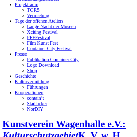
Projektraum
TOR5
Vermietung
Tage der offenen Ateliers
Lange Nacht der Museen
Xciting Festival
PFFFestival
Film Kunst Fest
Container City Festival
Presse
Publikation Container City
Logo Download
Shop
Geschichte
Kulturvermittlung
Führungen
Kooperationen
contain’t
Stadtacker
NorDIY
Kunstverein Wagenhalle e.V.:
Kulturschutzgebiet
K, V, w, H