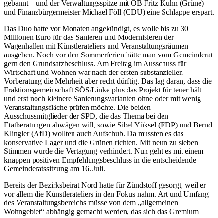
gebannt – und der Verwaltungsspitze mit OB Fritz Kuhn (Grüne)
und Finanzbürgermeister Michael Föll (CDU) eine Schlappe erspart.
Das Duo hatte vor Monaten angekündigt, es wolle bis zu 30
Millionen Euro für das Sanieren und Modernisieren der
Wagenhallen mit Künstlerateliers und Veranstaltungsräumen
ausgeben. Noch vor den Sommerferien hätte man vom Gemeinderat
gern den Grundsatzbeschluss. Am Freitag im Ausschuss für
Wirtschaft und Wohnen war nach der ersten substanziellen
Vorberatung die Mehrheit aber recht dürftig. Das lag daran, dass die
Fraktionsgemeinschaft SÖS/Linke-plus das Projekt für teuer hält
und erst noch kleinere Sanierungsvarianten ohne oder mit wenig
Veranstaltungsfläche prüfen möchte. Die beiden
Ausschussmitglieder der SPD, die das Thema bei den
Etatberatungen abwägen will, sowie Sibel Yüksel (FDP) und Bernd
Klingler (AfD) wollten auch Aufschub. Da mussten es das
konservative Lager und die Grünen richten. Mit neun zu sieben
Stimmen wurde die Vertagung verhindert. Nun geht es mit einem
knappen positiven Empfehlungsbeschluss in die entscheidende
Gemeinderatssitzung am 16. Juli.
Bereits der Bezirksbeirat Nord hatte für Zündstoff gesorgt, weil er
vor allem die Künstlerateliers in den Fokus nahm. Art und Umfang
des Veranstaltungsbereichs müsse von dem „allgemeinen
Wohngebiet“ abhängig gemacht werden, das sich das Gremium