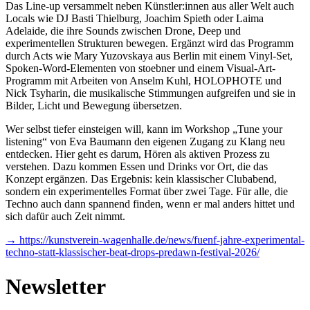
Das Line-up versammelt neben Künstler:innen aus aller Welt auch
Locals wie DJ Basti Thielburg, Joachim Spieth oder Laima
Adelaide, die ihre Sounds zwischen Drone, Deep und
experimentellen Strukturen bewegen. Ergänzt wird das Programm
durch Acts wie Mary Yuzovskaya aus Berlin mit einem Vinyl-Set,
Spoken-Word-Elementen von stoebner und einem Visual-Art-
Programm mit Arbeiten von Anselm Kuhl, HOLOPHOTE und
Nick Tsyharin, die musikalische Stimmungen aufgreifen und sie in
Bilder, Licht und Bewegung übersetzen.
Wer selbst tiefer einsteigen will, kann im Workshop „Tune your
listening“ von Eva Baumann den eigenen Zugang zu Klang neu
entdecken. Hier geht es darum, Hören als aktiven Prozess zu
verstehen. Dazu kommen Essen und Drinks vor Ort, die das
Konzept ergänzen. Das Ergebnis: kein klassischer Clubabend,
sondern ein experimentelles Format über zwei Tage. Für alle, die
Techno auch dann spannend finden, wenn er mal anders hittet und
sich dafür auch Zeit nimmt.
→ https://kunstverein-wagenhalle.de/news/fuenf-jahre-experimental-
techno-statt-klassischer-beat-drops-predawn-festival-2026/
Newsletter