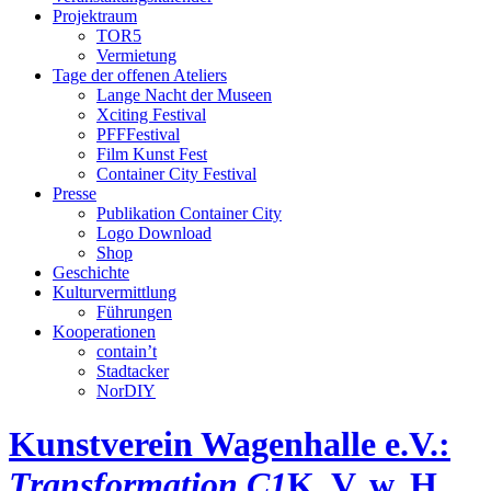
Projektraum
TOR5
Vermietung
Tage der offenen Ateliers
Lange Nacht der Museen
Xciting Festival
PFFFestival
Film Kunst Fest
Container City Festival
Presse
Publikation Container City
Logo Download
Shop
Geschichte
Kulturvermittlung
Führungen
Kooperationen
contain’t
Stadtacker
NorDIY
Kunstverein Wagenhalle e.V.:
Transformation C1
K, V, w, H