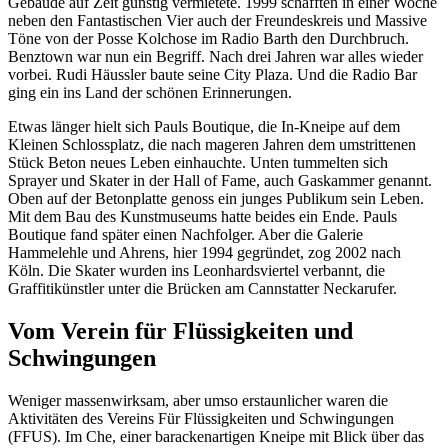
Gebäude auf Zeit günstig vermietete. 1999 schafften in einer Woche
neben den Fantastischen Vier auch der Freundeskreis und Massive
Töne von der Posse Kolchose im Radio Barth den Durchbruch.
Benztown war nun ein Begriff. Nach drei Jahren war alles wieder
vorbei. Rudi Häussler baute seine City Plaza. Und die Radio Bar
ging ein ins Land der schönen Erinnerungen.
Etwas länger hielt sich Pauls Boutique, die In-Kneipe auf dem
Kleinen Schlossplatz, die nach mageren Jahren dem umstrittenen
Stück Beton neues Leben einhauchte. Unten tummelten sich
Sprayer und Skater in der Hall of Fame, auch Gaskammer genannt.
Oben auf der Betonplatte genoss ein junges Publikum sein Leben.
Mit dem Bau des Kunstmuseums hatte beides ein Ende. Pauls
Boutique fand später einen Nachfolger. Aber die Galerie
Hammelehle und Ahrens, hier 1994 gegründet, zog 2002 nach
Köln. Die Skater wurden ins Leonhardsviertel verbannt, die
Graffitikünstler unter die Brücken am Cannstatter Neckarufer.
Vom Verein für Flüssigkeiten und
Schwingungen
Weniger massenwirksam, aber umso erstaunlicher waren die
Aktivitäten des Vereins Für Flüssigkeiten und Schwingungen
(FFUS). Im Che, einer barackenartigen Kneipe mit Blick über das