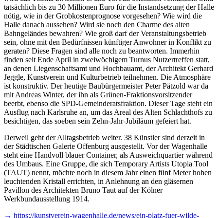
tatsächlich bis zu 30 Millionen Euro für die Instandsetzung der Halle
nötig, wie in der Grobkostenprognose vorgesehen? Wie wird die
Halle danach aussehen? Wird sie noch den Charme des alten
Bahngeländes bewahren? Wie groß darf der Veranstaltungsbetrieb
sein, ohne mit den Bedürfnissen künftiger Anwohner in Konflikt zu
geraten? Diese Fragen sind alle noch zu beantworten. Immerhin
finden seit Ende April in zweiwöchigem Turnus Nutzertreffen statt,
an denen Liegenschaftsamt und Hochbauamt, der Architekt Gerhard
Jeggle, Kunstverein und Kulturbetrieb teilnehmen. Die Atmosphäre
ist konstruktiv. Der heutige Baubürgermeister Peter Pätzold war da
mit Andreas Winter, der ihn als Grünen-Fraktionsvorsitzender
beerbt, ebenso die SPD-Gemeinderatsfraktion. Dieser Tage steht ein
Ausflug nach Karlsruhe an, um das Areal des Alten Schlachthofs zu
besichtigen, das soeben sein Zehn-Jahr-Jubiläum gefeiert hat.
Derweil geht der Alltagsbetrieb weiter. 38 Künstler sind derzeit in
der Städtischen Galerie Offenburg ausgestellt. Vor der Wagenhalle
steht eine Handvoll blauer Container, als Ausweichquartier während
des Umbaus. Eine Gruppe, die sich Temporary Artists Utopia Tool
(TAUT) nennt, möchte noch in diesem Jahr einen fünf Meter hohen
leuchtenden Kristall errichten, in Anlehnung an den gläsernen
Pavillon des Architekten Bruno Taut auf der Kölner
Werkbundausstellung 1914.
→ https://kunstverein-wagenhalle.de/news/ein-platz-fuer-wilde-