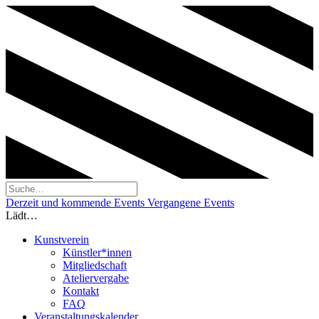
Derzeit und kommende Events
Vergangene Events
Lädt…
Kunstverein
Künstler*innen
Mitgliedschaft
Ateliervergabe
Kontakt
FAQ
Veranstaltungskalender