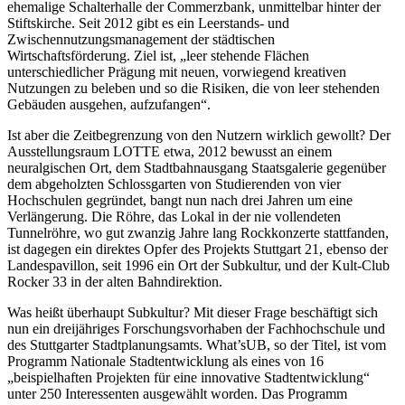
ehemalige Schalterhalle der Commerzbank, unmittelbar hinter der
Stiftskirche. Seit 2012 gibt es ein Leerstands- und
Zwischennutzungsmanagement der städtischen
Wirtschaftsförderung. Ziel ist, „leer stehende Flächen
unterschiedlicher Prägung mit neuen, vorwiegend kreativen
Nutzungen zu beleben und so die Risiken, die von leer stehenden
Gebäuden ausgehen, aufzufangen“.
Ist aber die Zeitbegrenzung von den Nutzern wirklich gewollt? Der
Ausstellungsraum LOTTE etwa, 2012 bewusst an einem
neuralgischen Ort, dem Stadtbahnausgang Staatsgalerie gegenüber
dem abgeholzten Schlossgarten von Studierenden von vier
Hochschulen gegründet, bangt nun nach drei Jahren um eine
Verlängerung. Die Röhre, das Lokal in der nie vollendeten
Tunnelröhre, wo gut zwanzig Jahre lang Rockkonzerte stattfanden,
ist dagegen ein direktes Opfer des Projekts Stuttgart 21, ebenso der
Landespavillon, seit 1996 ein Ort der Subkultur, und der Kult-Club
Rocker 33 in der alten Bahndirektion.
Was heißt überhaupt Subkultur? Mit dieser Frage beschäftigt sich
nun ein dreijähriges Forschungsvorhaben der Fachhochschule und
des Stuttgarter Stadtplanungsamts. What’sUB, so der Titel, ist vom
Programm Nationale Stadtentwicklung als eines von 16
„beispielhaften Projekten für eine innovative Stadtentwicklung“
unter 250 Interessenten ausgewählt worden. Das Programm