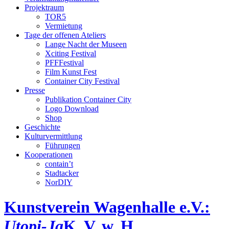
Projektraum
TOR5
Vermietung
Tage der offenen Ateliers
Lange Nacht der Museen
Xciting Festival
PFFFestival
Film Kunst Fest
Container City Festival
Presse
Publikation Container City
Logo Download
Shop
Geschichte
Kulturvermittlung
Führungen
Kooperationen
contain’t
Stadtacker
NorDIY
Kunstverein Wagenhalle e.V.:
Utopi-Ja
K, V, w, H