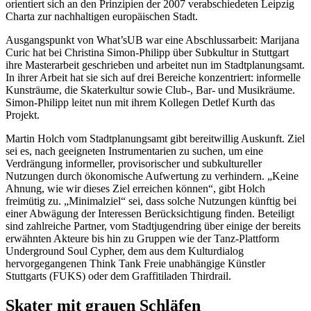
orientiert sich an den Prinzipien der 2007 verabschiedeten Leipzig
Charta zur nachhaltigen europäischen Stadt.
Ausgangspunkt von What’sUB war eine Abschlussarbeit: Marijana
Curic hat bei Christina Simon-Philipp über Subkultur in Stuttgart
ihre Masterarbeit geschrieben und arbeitet nun im Stadtplanungsamt.
In ihrer Arbeit hat sie sich auf drei Bereiche konzentriert: informelle
Kunsträume, die Skaterkultur sowie Club-, Bar- und Musikräume.
Simon-Philipp leitet nun mit ihrem Kollegen Detlef Kurth das
Projekt.
Martin Holch vom Stadtplanungsamt gibt bereitwillig Auskunft. Ziel
sei es, nach geeigneten Instrumentarien zu suchen, um eine
Verdrängung informeller, provisorischer und subkultureller
Nutzungen durch ökonomische Aufwertung zu verhindern. „Keine
Ahnung, wie wir dieses Ziel erreichen können“, gibt Holch
freimütig zu. „Minimalziel“ sei, dass solche Nutzungen künftig bei
einer Abwägung der Interessen Berücksichtigung finden. Beteiligt
sind zahlreiche Partner, vom Stadtjugendring über einige der bereits
erwähnten Akteure bis hin zu Gruppen wie der Tanz-Plattform
Underground Soul Cypher, dem aus dem Kulturdialog
hervorgegangenen Think Tank Freie unabhängige Künstler
Stuttgarts (FUKS) oder dem Graffitiladen Thirdrail.
Skater mit grauen Schläfen