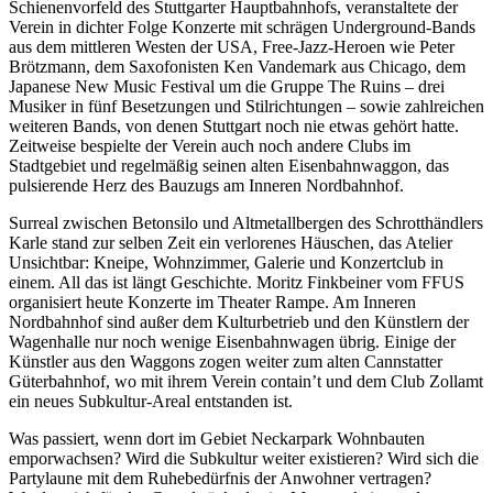
Schienenvorfeld des Stuttgarter Hauptbahnhofs, veranstaltete der
Verein in dichter Folge Konzerte mit schrägen Underground-Bands
aus dem mittleren Westen der USA, Free-Jazz-Heroen wie Peter
Brötzmann, dem Saxofonisten Ken Vandemark aus Chicago, dem
Japanese New Music Festival um die Gruppe The Ruins – drei
Musiker in fünf Besetzungen und Stilrichtungen – sowie zahlreichen
weiteren Bands, von denen Stuttgart noch nie etwas gehört hatte.
Zeitweise bespielte der Verein auch noch andere Clubs im
Stadtgebiet und regelmäßig seinen alten Eisenbahnwaggon, das
pulsierende Herz des Bauzugs am Inneren Nordbahnhof.
Surreal zwischen Betonsilo und Altmetallbergen des Schrotthändlers
Karle stand zur selben Zeit ein verlorenes Häuschen, das Atelier
Unsichtbar: Kneipe, Wohnzimmer, Galerie und Konzertclub in
einem. All das ist längt Geschichte. Moritz Finkbeiner vom FFUS
organisiert heute Konzerte im Theater Rampe. Am Inneren
Nordbahnhof sind außer dem Kulturbetrieb und den Künstlern der
Wagenhalle nur noch wenige Eisenbahnwagen übrig. Einige der
Künstler aus den Waggons zogen weiter zum alten Cannstatter
Güterbahnhof, wo mit ihrem Verein contain’t und dem Club Zollamt
ein neues Subkultur-Areal entstanden ist.
Was passiert, wenn dort im Gebiet Neckarpark Wohnbauten
emporwachsen? Wird die Subkultur weiter existieren? Wird sich die
Partylaune mit dem Ruhebedürfnis der Anwohner vertragen?