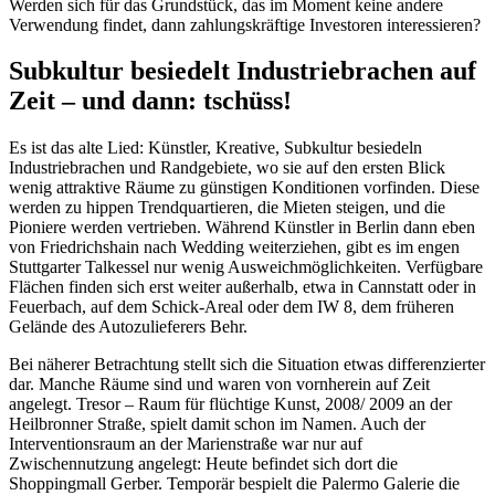
Werden sich für das Grundstück, das im Moment keine andere
Verwendung findet, dann zahlungskräftige Investoren interessieren?
Subkultur besiedelt Industriebrachen auf
Zeit – und dann: tschüss!
Es ist das alte Lied: Künstler, Kreative, Subkultur besiedeln
Industriebrachen und Randgebiete, wo sie auf den ersten Blick
wenig attraktive Räume zu günstigen Konditionen vorfinden. Diese
werden zu hippen Trendquartieren, die Mieten steigen, und die
Pioniere werden vertrieben. Während Künstler in Berlin dann eben
von Friedrichshain nach Wedding weiterziehen, gibt es im engen
Stuttgarter Talkessel nur wenig Ausweichmöglichkeiten. Verfügbare
Flächen finden sich erst weiter außerhalb, etwa in Cannstatt oder in
Feuerbach, auf dem Schick-Areal oder dem IW 8, dem früheren
Gelände des Autozulieferers Behr.
Bei näherer Betrachtung stellt sich die Situation etwas differenzierter
dar. Manche Räume sind und waren von vornherein auf Zeit
angelegt. Tresor – Raum für flüchtige Kunst, 2008/ 2009 an der
Heilbronner Straße, spielt damit schon im Namen. Auch der
Interventionsraum an der Marienstraße war nur auf
Zwischennutzung angelegt: Heute befindet sich dort die
Shoppingmall Gerber. Temporär bespielt die Palermo Galerie die