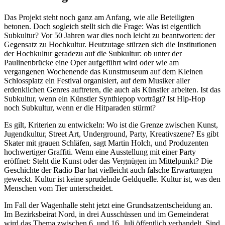
Das Projekt steht noch ganz am Anfang, wie alle Beteiligten
betonen. Doch sogleich stellt sich die Frage: Was ist eigentlich
Subkultur? Vor 50 Jahren war dies noch leicht zu beantworten: der
Gegensatz zu Hochkultur. Heutzutage stürzen sich die Institutionen
der Hochkultur geradezu auf die Subkultur: ob unter der
Paulinenbrücke eine Oper aufgeführt wird oder wie am
vergangenen Wochenende das Kunstmuseum auf dem Kleinen
Schlossplatz ein Festival organisiert, auf dem Musiker aller
erdenklichen Genres auftreten, die auch als Künstler arbeiten. Ist das
Subkultur, wenn ein Künstler Synthiepop vorträgt? Ist Hip-Hop
noch Subkultur, wenn er die Hitparaden stürmt?
Es gilt, Kriterien zu entwickeln: Wo ist die Grenze zwischen Kunst,
Jugendkultur, Street Art, Underground, Party, Kreativszene? Es gibt
Skater mit grauen Schläfen, sagt Martin Holch, und Produzenten
hochwertiger Graffiti. Wenn eine Ausstellung mit einer Party
eröffnet: Steht die Kunst oder das Vergnügen im Mittelpunkt? Die
Geschichte der Radio Bar hat vielleicht auch falsche Erwartungen
geweckt. Kultur ist keine sprudelnde Geldquelle. Kultur ist, was den
Menschen vom Tier unterscheidet.
Im Fall der Wagenhalle steht jetzt eine Grundsatzentscheidung an.
Im Bezirksbeirat Nord, in drei Ausschüssen und im Gemeinderat
wird das Thema zwischen 6. und 16. Juli öffentlich verhandelt. Sind