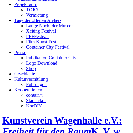
Projektraum
TOR5
Vermietung
Tage der offenen Ateliers
Lange Nacht der Museen
Xciting Festival
PFFFestival
Film Kunst Fest
Container City Festival
Presse
Publikation Container City
Logo Download
Shop
Geschichte
Kulturvermittlung
Führungen
Kooperationen
contain’t
Stadtacker
NorDIY
Kunstverein Wagenhalle e.V.:
Freiheit für den Raum
K, V, w,