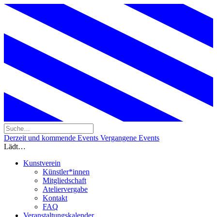
Derzeit und kommende Events
Vergangene Events
Lädt…
Kunstverein
Künstler*innen
Mitgliedschaft
Ateliervergabe
Kontakt
FAQ
Veranstaltungskalender