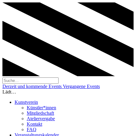
Derzeit und kommende Events
Vergangene Events
Lädt…
Kunstverein
Künstler*innen
Mitgliedschaft
Ateliervergabe
Kontakt
FAQ
Veranstaltungskalender