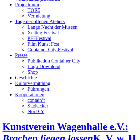
Projektraum
TOR5
Vermietung
Tage der offenen Ateliers
Lange Nacht der Museen
Xciting Festival
PFFFestival
Film Kunst Fest
Container City Festival
Presse
Publikation Container City
Logo Download
Shop
Geschichte
Kulturvermittlung
Führungen
Kooperationen
contain’t
Stadtacker
NorDIY
Kunstverein Wagenhalle e.V.:
Brachen liegen lassen
K, V, w, H