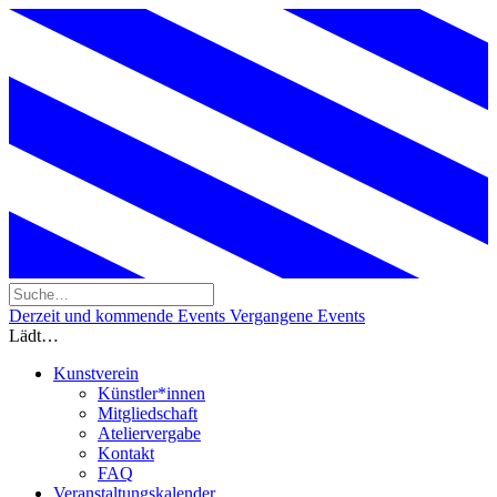
Derzeit und kommende Events
Vergangene Events
Lädt…
Kunstverein
Künstler*innen
Mitgliedschaft
Ateliervergabe
Kontakt
FAQ
Veranstaltungskalender