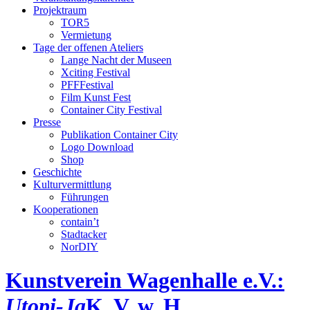
Projektraum
TOR5
Vermietung
Tage der offenen Ateliers
Lange Nacht der Museen
Xciting Festival
PFFFestival
Film Kunst Fest
Container City Festival
Presse
Publikation Container City
Logo Download
Shop
Geschichte
Kulturvermittlung
Führungen
Kooperationen
contain’t
Stadtacker
NorDIY
Kunstverein Wagenhalle e.V.:
Utopi-Ja
K, V, w, H