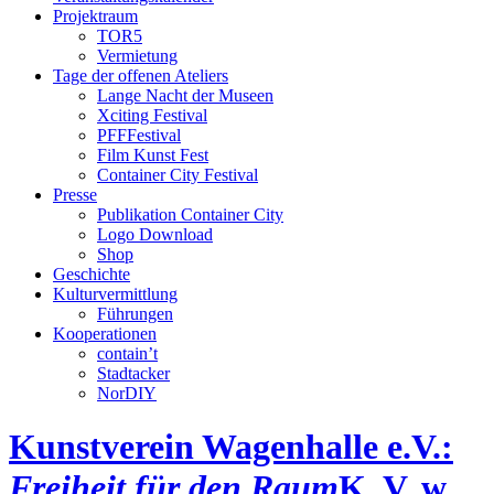
Projektraum
TOR5
Vermietung
Tage der offenen Ateliers
Lange Nacht der Museen
Xciting Festival
PFFFestival
Film Kunst Fest
Container City Festival
Presse
Publikation Container City
Logo Download
Shop
Geschichte
Kulturvermittlung
Führungen
Kooperationen
contain’t
Stadtacker
NorDIY
Kunstverein Wagenhalle e.V.:
Freiheit für den Raum
K, V, w,