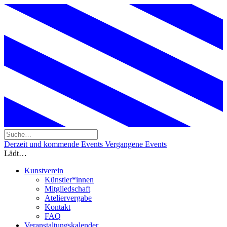
Derzeit und kommende Events
Vergangene Events
Lädt…
Kunstverein
Künstler*innen
Mitgliedschaft
Ateliervergabe
Kontakt
FAQ
Veranstaltungskalender