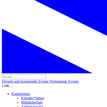
Derzeit und kommende Events
Vergangene Events
Lädt…
Kunstverein
Künstler*innen
Mitgliedschaft
Ateliervergabe