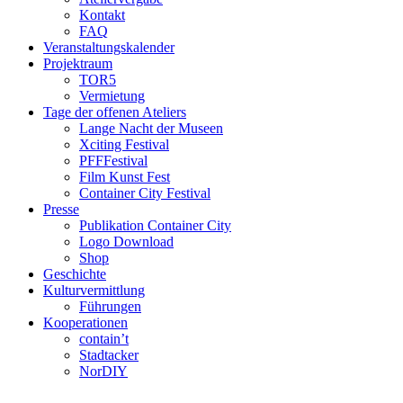
Kontakt
FAQ
Veranstaltungskalender
Projektraum
TOR5
Vermietung
Tage der offenen Ateliers
Lange Nacht der Museen
Xciting Festival
PFFFestival
Film Kunst Fest
Container City Festival
Presse
Publikation Container City
Logo Download
Shop
Geschichte
Kulturvermittlung
Führungen
Kooperationen
contain’t
Stadtacker
NorDIY