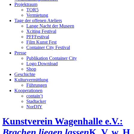
Projektraum
TOR5
Vermietung
Tage der offenen Ateliers
Lange Nacht der Museen
Xciting Festival
PFFFestival
Film Kunst Fest
Container City Festival
Presse
Publikation Container City
Logo Download
Shop
Geschichte
Kulturvermittlung
Führungen
Kooperationen
contain’t
Stadtacker
NorDIY
Kunstverein Wagenhalle e.V.:
Brachen liegen lassen
K, V, w, H