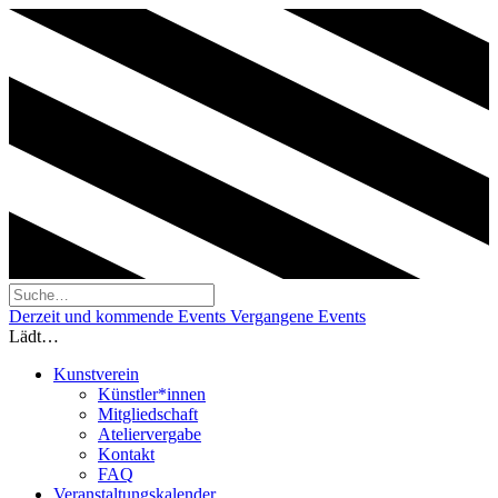
Derzeit und kommende Events
Vergangene Events
Lädt…
Kunstverein
Künstler*innen
Mitgliedschaft
Ateliervergabe
Kontakt
FAQ
Veranstaltungskalender