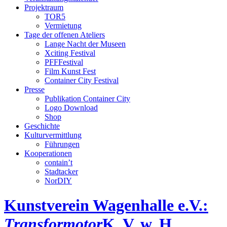
Projektraum
TOR5
Vermietung
Tage der offenen Ateliers
Lange Nacht der Museen
Xciting Festival
PFFFestival
Film Kunst Fest
Container City Festival
Presse
Publikation Container City
Logo Download
Shop
Geschichte
Kulturvermittlung
Führungen
Kooperationen
contain’t
Stadtacker
NorDIY
Kunstverein Wagenhalle e.V.:
Transformotor
K, V, w, H