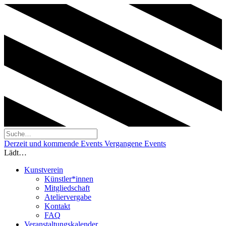
Derzeit und kommende Events
Vergangene Events
Lädt…
Kunstverein
Künstler*innen
Mitgliedschaft
Ateliervergabe
Kontakt
FAQ
Veranstaltungskalender