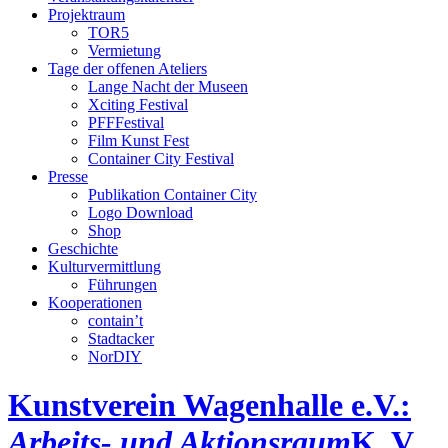
Projektraum
TOR5
Vermietung
Tage der offenen Ateliers
Lange Nacht der Museen
Xciting Festival
PFFFestival
Film Kunst Fest
Container City Festival
Presse
Publikation Container City
Logo Download
Shop
Geschichte
Kulturvermittlung
Führungen
Kooperationen
contain’t
Stadtacker
NorDIY
Kunstverein Wagenhalle e.V.:
Arbeits- und Aktionsraum
K, V,