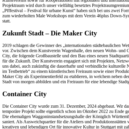
Kunstvereins sowie für Kooperationen mit regionalen und internatio
Projektraum wird durch unser vielfältig besetztes Projektraumgremi
„Pfffestival – Festival für urbane Kunst“ haben sich bei uns zwei F
zum wiederholten Male Workshops mit dem Verein 46plus Down-Syndro
statt.
Zukunft Stadt – Die Maker City
2019 schlagen die Gewinner des „internationalen städtebaulichen We
vor. Zwischen dem Kunstverein Wagenhalle, den neuen Wohn- und Gew
City, die folgende Großbaustelle und den Bau eines neuen Stadtquar
für die Zukunft. Der Kunstverein engagiert sich mit Projekten, Netzwe
uns dabei, auch zukünftig die dauerhafte und verbindliche kulturel
im Testbetrieb“ zu einem künstlerischen Freiraum sowie einer Produk
Maker City als Experimentierfeld zu etablieren, in welchem neben d
Stadt von morgen abbilden und ein Freiraum für eine lebendige Stadtge
Container City
Die Container City wurde zum 31. Dezember, 2024 abgebaut. Wir dank
temporäre Projekt sollte eigentlich schon im Oktober 2022 zu Ende 
Die ehemaligen Waggoninstandsetzungshalle der Königlich Württember
saniert. Als Ausweichquartier für die Ateliers und Produktionsstätt
kreativen und lebendigen Ort für innovative Kultur in Stuttgart mit za