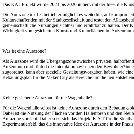
Das KAT-Projekt wurde 2023 bis 2026 initiert, mit der Idee, die Kun
Die Aurazone im Testbetrieb ermöglicht es weiterhin, auf komprimier
Kulturschaffenden mit der Stadtgesellschaft und testet den Alltagsbetr
gemeinschaftliche Nutzungen sichtbar und erfahrbar zu halten. Der K
Wichtigkeit von gesicherten Kunst- und Kulturflächen im Außenrau
Was ist eine Aurazone?
Als Aurazone wird die Übergangszone zwischen privaten, halböffentli
Außenraum und fördert die Interaktion zwischen den Bewohner*innen
zugeordnet, kann aber spezielle Gestaltungsvorgaben haben, wie eine
Bebauungsplan für die Maker City als Bereiche um die neu entstehen
Keine gesicherte Aurazone für die Wagenhalle?!
Für die Wagenhalle selbst ist keine Aurazone durch den Bebauungsp
Dabei ist die Nutzung der Flächen vor den Hallentoren und den Neuba
Aurazone vorsieht. Daher setzt sich das Projekt K A T für die Sichtb
Experimentierfeld, das die innovative Idee der Aurazone in der Praxi