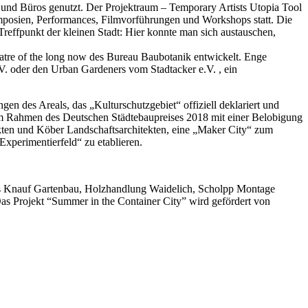
und Büros genutzt. Der Projektraum – Temporary Artists Utopia Tool
ymposien, Performances, Filmvorführungen und Workshops statt. Die
reffpunkt der kleinen Stadt: Hier konnte man sich austauschen,
atre of the long now des Bureau Baubotanik entwickelt. Enge
.V. oder den Urban Gardeners vom Stadtacker e.V. , ein
en des Areals, das „Kulturschutzgebiet“ offiziell deklariert und
m Rahmen des Deutschen Städtebaupreises 2018 mit einer Belobigung
ekten und Köber Landschaftsarchitekten, eine „Maker City“ zum
Experimentierfeld“ zu etablieren.
reas Knauf Gartenbau, Holzhandlung Waidelich, Scholpp Montage
rojekt “Summer in the Container City” wird gefördert von