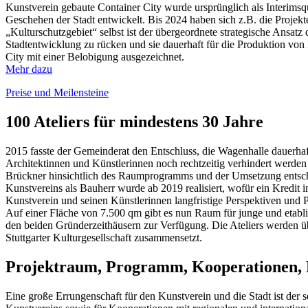
Kunstverein gebaute Container City wurde ursprünglich als Interimsqua
Geschehen der Stadt entwickelt. Bis 2024 haben sich z.B. die Projek
„Kulturschutzgebiet“ selbst ist der übergeordnete strategische Ansatz
Stadtentwicklung zu rücken und sie dauerhaft für die Produktion vo
City mit einer Belobigung ausgezeichnet.
Mehr dazu
Preise und Meilensteine
100 Ateliers für mindestens 30 Jahre
2015 fasste der Gemeinderat den Entschluss, die Wagenhalle dauerhaft
Architektinnen und Künstlerinnen noch rechtzeitig verhindert werden 
Brückner hinsichtlich des Raumprogramms und der Umsetzung entsch
Kunstvereins als Bauherr wurde ab 2019 realisiert, wofür ein Kredi
Kunstverein und seinen Künstlerinnen langfristige Perspektiven und P
Auf einer Fläche von 7.500 qm gibt es nun Raum für junge und etabl
den beiden Gründerzeithäusern zur Verfügung. Die Ateliers werden üb
Stuttgarter Kulturgesellschaft zusammensetzt.
Projektraum, Programm, Kooperationen, F
Eine große Errungenschaft für den Kunstverein und die Stadt ist der 