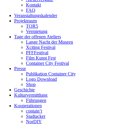
Kontakt
FAQ
Veranstaltungskalender
Projektraum
TOR5
Vermietung
Tage der offenen Ateliers
Lange Nacht der Museen
Xciting Festival
PFFFestival
Film Kunst Fest
Container City Festival
Presse
Publikation Container City
Logo Download
Shop
Geschichte
Kulturvermittlung
Führungen
Kooperationen
contain’t
Stadtacker
NorDIY