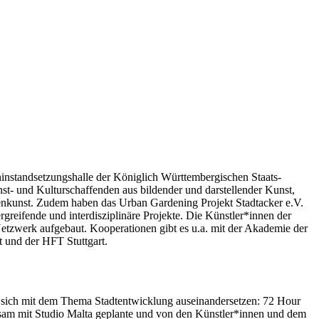
ninstandsetzungshalle der Königlich Württembergischen Staats-
t- und Kulturschaffenden aus bildender und darstellender Kunst,
enkunst. Zudem haben das Urban Gardening Projekt Stadtacker e.V.
greifende und interdisziplinäre Projekte. Die Künstler*innen der
Netzwerk aufgebaut. Kooperationen gibt es u.a. mit der Akademie der
t und der HFT Stuttgart.
ie sich mit dem Thema Stadtentwicklung auseinandersetzen: 72 Hour
am mit Studio Malta geplante und von den Künstler*innen und dem