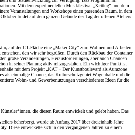
ozialem und Stadtentwicklung zur Verfügung. Das Programm im
rationen. Mit dem experimentellen Musikfestival „Xciting“ und dem
 kleinere Veranstaltungen und Workshops einen passenden Raum, in dem
ktober findet auf dem ganzen Gelände der Tag der offenen Ateliers
ektur, auf der C1-Fläche eine „Maker City“ zum Wohnen und Arbeiten
 entstehen, den wir sehr begrüßen. Durch den Rückbau der Container
fenden große Veränderungen, Herausforderungen, aber auch Chancen
hon in seiner Planung aktiv mitzugestalten. Ein wichtiger Punkt ist
Wagenhalle mit dem Projekt „KAT – Der Kunstboulevard als Aurazone
 es als einmalige Chance, das Kulturschutzgebiet Wagenhalle und die
rientierte Wohn- und Gewerbenutzungen verschiedenste Ideen für die
 Künstler*innen, die diesen Raum entwickelt und gelebt haben. Das
eliers beherbergt, wurde ab Anfang 2017 über dreieinhalb Jahre
ity. Diese entwickelte sich in den vergangenen Jahren zu einem