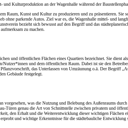
st- und Kulturproduktion an der Wagenhalle während der Baustellenpha
tem Raum, Kunst und Kultur zu produzieren und zu präsentieren. Sie sch
ieb ohne parkende Autos. Ziel war es, die Wagenhalle mittel- und langfri
unstverein bezieht sich bewusst auf den Begriff und das städteplaneri
m aufmerksam zu machen.
chen und öffentlichen Flächen eines Quartiers bezeichnet. Sie dient 
/Nutzer*innen und dem öffentlichen Raum. Dabei ist sie den Betreib
 Pflanzvorschrift, das Unterlassen von Umzäunung o.ä. Der Begriff „Au
den Gebäude festgelegt.
lan vorgesehen, was die Nutzung und Belebung des Außenraums durch d
u-Türen genau die Art von Schnittstelle zwischen privatem und öffent
arkeit, den Erhalt und die Weiterentwicklung dieser wichtigen Flächen e
s erprobt und wichtige Erkenntnisse für die städtebauliche Entwicklung