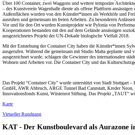
Über 100 Container, zwei Waggons und weitere temporäre Architektu
– des Kunstverein Wagenhalle diente als offene Plattform ansässige
Außenflächen wurden von den Künstler*innen als Werkhöfe und Freiluf
ausruhen und gemeinsam im freien Arbeiten. Zu besonderen Anlässen d
Vor und für den Ort wurden Kunstprojekte wie Pylonia von Performan
Kooperationen bestanden mit den auf dem Gelände ansässigen soziokult
ausgezeichnetes Projekt der UN-Dekade biologische Vielfalt 2018.
Mit der Entstehung der Container City haben die Künstler*innen Sylvi
ausgerufen. Während die gemeinsam mit Studio Malta geplante und 
ausgezeichnet wurde, schlagen die Gewinner des internationalen stä
Wohnen und Arbeiten vor. Die Container City und das Kulturschutzgebi
Das Projekt “Container City” wurde unterstützt von Stadt Stuttgart
GmbH, AWR Abbruch, ARGE Tunnel Bad Cannstatt, Kreder Neon, Hei
Innovationsfonds Kunst, Wüstenrot Stiftung. Das Projekt „TAUT“ wir
Karte
Virtueller Rundgang
KAT - Der Kunstboulevard als Aurazone i