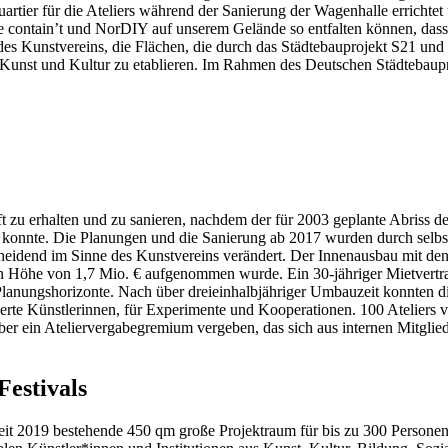
rtier für die Ateliers während der Sanierung der Wagenhalle errichtet u
te contain’t und NorDIY auf unserem Gelände so entfalten können, dass
 des Kunstvereins, die Flächen, die durch das Städtebauprojekt S21 und
n Kunst und Kultur zu etablieren. Im Rahmen des Deutschen Städtebaup
 zu erhalten und zu sanieren, nachdem der für 2003 geplante Abriss de
konnte. Die Planungen und die Sanierung ab 2017 wurden durch selbst i
eidend im Sinne des Kunstvereins verändert. Der Innenausbau mit de
t in Höhe von 1,7 Mio. € aufgenommen wurde. Ein 30-jähriger Mietver
lanungshorizonte. Nach über dreieinhalbjähriger Umbauzeit konnten die
ierte Künstlerinnen, für Experimente und Kooperationen. 100 Ateliers
er ein Ateliervergabegremium vergeben, das sich aus internen Mitglied
estivals
seit 2019 bestehende 450 qm große Projektraum für bis zu 300 Personen.