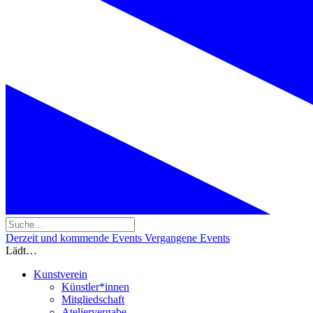
Derzeit und kommende Events
Vergangene Events
Lädt…
Kunstverein
Künstler*innen
Mitgliedschaft
Ateliervergabe