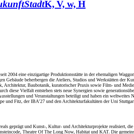
ukunftStadt
K, V, w, H
seit 2004 eine einzigartige Produktionsstätte in der ehemaligen Waggo
n Gebäude beherbergen die Ateliers, Studios und Werkstätten der Kuns
Architektur, Baubotanik, kuratorischer Praxis sowie Film- und Medi
h diese Vielfalt entstehen stets neue Synergien sowie generationsüber
Ausstellungen und Veranstaltungen beteiligt und haben ein weltweites 
 und Fitz, der IBA’27 und den Architekturfakultäten der Uni Stuttgar
als geprägt und Kunst-, Kultur- und Architekturprojekte realisiert, d
ensteincode, Theatre Of The Long Now, Habitat und KAT. Die gemeins