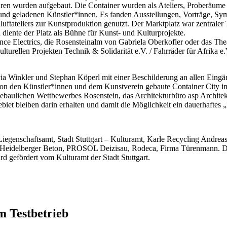
ren wurden aufgebaut. Die Container wurden als Ateliers, Proberäume 
n und geladenen Künstler*innen. Es fanden Ausstellungen, Vorträge, S
tateliers zur Kunstproduktion genutzt. Der Marktplatz war zentraler T
iente der Platz als Bühne für Kunst- und Kulturprojekte.
ce Electrics, die Rosensteinalm von Gabriela Oberkofler oder das The
urellen Projekten Technik & Solidarität e.V. / Fahrräder für Afrika e
a Winkler und Stephan Köperl mit einer Beschilderung an allen Eingäng
von den Künstler*innen und dem Kunstverein gebaute Container City i
dtebaulichen Wettbewerbes Rosenstein, das Architekturbüro asp Archit
et bleiben darin erhalten und damit die Möglichkeit ein dauerhaftes „
 – Liegenschaftsamt, Stadt Stuttgart – Kulturamt, Karle Recycling And
delberger Beton, PROSOL Deizisau, Rodeca, Firma Türenmann. Das P
d gefördert vom Kulturamt der Stadt Stuttgart.
m Testbetrieb