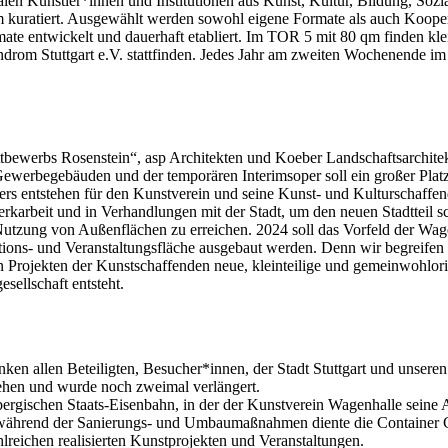
nalen Künstler*innen und Institutionen aus Kunst, Kultur, Bildung, S
um kuratiert. Ausgewählt werden sowohl eigene Formate als auch Koope
ormate entwickelt und dauerhaft etabliert. Im TOR 5 mit 80 qm finden
m Stuttgart e.V. stattfinden. Jedes Jahr am zweiten Wochenende im O
ttbewerbs Rosenstein“, asp Architekten und Koeber Landschaftsarchit
erbegebäuden und der temporären Interimsoper soll ein großer Platz
tiers entstehen für den Kunstverein und seine Kunst- und Kulturschaf
rkarbeit und in Verhandlungen mit der Stadt, um den neuen Stadtteil sc
le Nutzung von Außenflächen zu erreichen. 2024 soll das Vorfeld der 
tions- und Veranstaltungsfläche ausgebaut werden. Denn wir begreifen
en Projekten der Kunstschaffenden neue, kleinteilige und gemeinwohlo
sellschaft entsteht.
en allen Beteiligten, Besucher*innen, der Stadt Stuttgart und unseren
gehen und wurde noch zweimal verlängert.
gischen Staats-Eisenbahn, in der der Kunstverein Wagenhalle seine At
en während der Sanierungs- und Umbaumaßnahmen diente die Container C
hlreichen realisierten Kunstprojekten und Veranstaltungen.