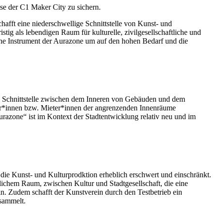
se der C1 Maker City zu sichern.
afft eine niederschwellige Schnittstelle von Kunst- und
stig als lebendigen Raum für kulturelle, zivilgesellschaftliche und
sche Instrument der Aurazone um auf den hohen Bedarf und die
als Schnittstelle zwischen dem Inneren von Gebäuden und dem
er*innen bzw. Mieter*innen der angrenzenden Innenräume
razone“ ist im Kontext der Stadtentwicklung relativ neu und im
ie Kunst- und Kulturprodktion erheblich erschwert und einschränkt.
lichem Raum, zwischen Kultur und Stadtgesellschaft, die eine
in. Zudem schafft der Kunstverein durch den Testbetrieb ein
 sammelt.