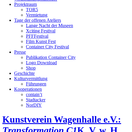
Projektraum
TOR5
Vermietung
Tage der offenen Ateliers
Lange Nacht der Museen
Xciting Festival
PFFFestival
Film Kunst Fest
Container City Festival
Presse
Publikation Container City
Logo Download
Shop
Geschichte
Kulturvermittlung
Führungen
Kooperationen
contain’t
Stadtacker
NorDIY
Kunstverein Wagenhalle e.V.:
Transformation C1
K, V, w, H