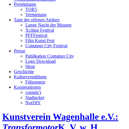
Projektraum
TOR5
Vermietung
Tage der offenen Ateliers
Lange Nacht der Museen
Xciting Festival
PFFFestival
Film Kunst Fest
Container City Festival
Presse
Publikation Container City
Logo Download
Shop
Geschichte
Kulturvermittlung
Führungen
Kooperationen
contain’t
Stadtacker
NorDIY
Kunstverein Wagenhalle e.V.:
Transformotor
K, V, w, H