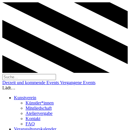
Derzeit und kommende Events
Vergangene Events
Lädt…
Kunstverein
Künstler*innen
Mitgliedschaft
Ateliervergabe
Kontakt
FAQ
Veranstaltungskalender