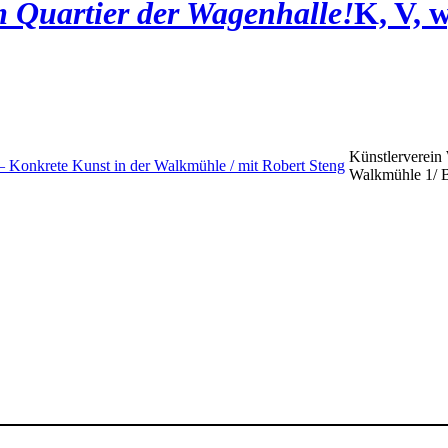
 Quartier der Wagenhalle!
K, V, 
Künstlerverein
– Konkrete Kunst in der Walkmühle / mit Robert Steng
Walkmühle 1/ 