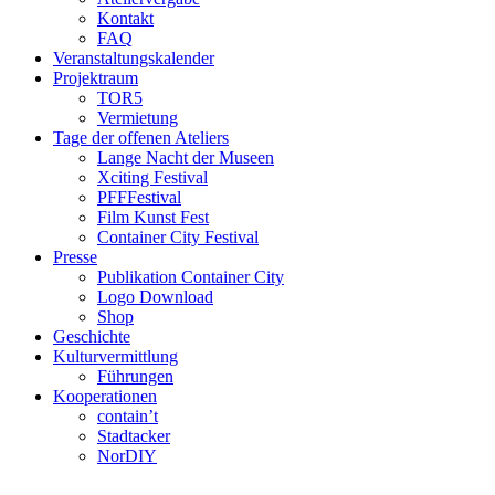
Kontakt
FAQ
Veranstaltungskalender
Projektraum
TOR5
Vermietung
Tage der offenen Ateliers
Lange Nacht der Museen
Xciting Festival
PFFFestival
Film Kunst Fest
Container City Festival
Presse
Publikation Container City
Logo Download
Shop
Geschichte
Kulturvermittlung
Führungen
Kooperationen
contain’t
Stadtacker
NorDIY