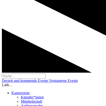
Derzeit und kommende Events
Vergangene Events
Lädt…
Kunstverein
Künstler*innen
Mitgliedschaft
Ateliervergabe