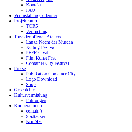
Kontakt
FAQ
Veranstaltungskalender
Projektraum
TOR5
Vermietung
Tage der offenen Ateliers
Lange Nacht der Museen
Xciting Festival
PFFFestival
Film Kunst Fest
Container City Festival
Presse
Publikation Container City
Logo Download
Shop
Geschichte
Kulturvermittlung
Führungen
Kooperationen
contain’t
Stadtacker
NorDIY