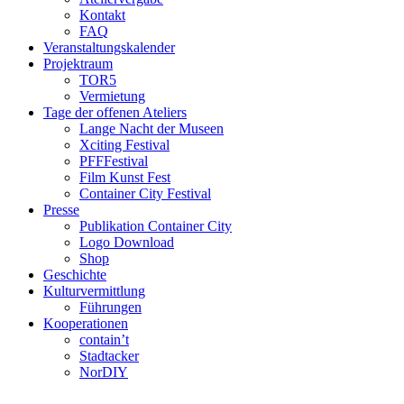
Kontakt
FAQ
Veranstaltungskalender
Projektraum
TOR5
Vermietung
Tage der offenen Ateliers
Lange Nacht der Museen
Xciting Festival
PFFFestival
Film Kunst Fest
Container City Festival
Presse
Publikation Container City
Logo Download
Shop
Geschichte
Kulturvermittlung
Führungen
Kooperationen
contain’t
Stadtacker
NorDIY