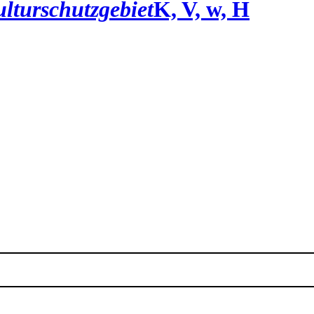
lturschutzgebiet
K, V, w, H