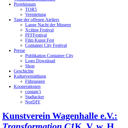
Projektraum
TOR5
Vermietung
Tage der offenen Ateliers
Lange Nacht der Museen
Xciting Festival
PFFFestival
Film Kunst Fest
Container City Festival
Presse
Publikation Container City
Logo Download
Shop
Geschichte
Kulturvermittlung
Führungen
Kooperationen
contain’t
Stadtacker
NorDIY
Kunstverein Wagenhalle e.V.:
Transformation C1
K, V, w, H