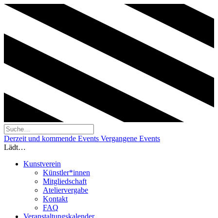
Derzeit und kommende Events
Vergangene Events
Lädt…
Kunstverein
Künstler*innen
Mitgliedschaft
Ateliervergabe
Kontakt
FAQ
Veranstaltungskalender