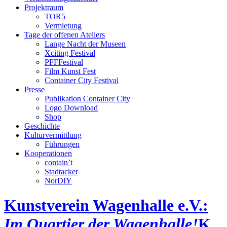
Projektraum
TOR5
Vermietung
Tage der offenen Ateliers
Lange Nacht der Museen
Xciting Festival
PFFFestival
Film Kunst Fest
Container City Festival
Presse
Publikation Container City
Logo Download
Shop
Geschichte
Kulturvermittlung
Führungen
Kooperationen
contain’t
Stadtacker
NorDIY
Kunstverein Wagenhalle e.V.:
Im Quartier der Wagenhalle!
K,