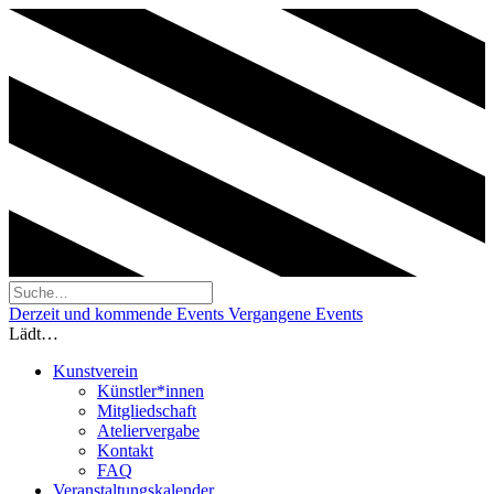
Derzeit und kommende Events
Vergangene Events
Lädt…
Kunstverein
Künstler*innen
Mitgliedschaft
Ateliervergabe
Kontakt
FAQ
Veranstaltungskalender