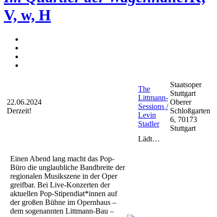
V, w, H
Staatsoper
The
Stuttgart
Littmann-
22.06.2024
Oberer
Sessions /
Derzeit!
Schloßgarten
Levin
6, 70173
Stadler
Stuttgart
Lädt…
Einen Abend lang macht das Pop-
Büro die unglaubliche Bandbreite der
regionalen Musikszene in der Oper
greifbar. Bei Live-Konzerten der
aktuellen Pop-Stipendiat*innen auf
der großen Bühne im Opernhaus –
dem sogenannten Littmann-Bau –