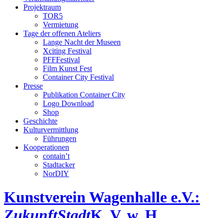
Projektraum
TOR5
Vermietung
Tage der offenen Ateliers
Lange Nacht der Museen
Xciting Festival
PFFFestival
Film Kunst Fest
Container City Festival
Presse
Publikation Container City
Logo Download
Shop
Geschichte
Kulturvermittlung
Führungen
Kooperationen
contain’t
Stadtacker
NorDIY
Kunstverein Wagenhalle e.V.:
ZukunftStadt
K, V, w, H