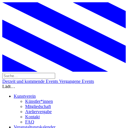
Derzeit und kommende Events
Vergangene Events
Lädt…
Kunstverein
Künstler*innen
Mitgliedschaft
Ateliervergabe
Kontakt
FAQ
Veranstaltungskalender