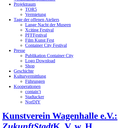
Projektraum
TOR5
Vermietung
Tage der offenen Ateliers
Lange Nacht der Museen
Xciting Festival
PFFFestival
Film Kunst Fest
Container City Festival
Presse
Publikation Container City
Logo Download
Shop
Geschichte
Kulturvermittlung
Führungen
Kooperationen
contain’t
Stadtacker
NorDIY
Kunstverein Wagenhalle e.V.:
ZukunftStadt
K, V, w, H