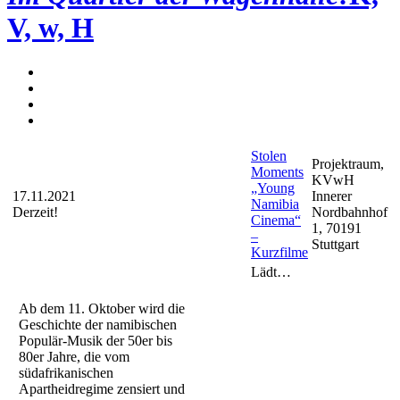
V, w, H
Stolen
Projektraum,
Moments
KVwH
„Young
17.11.2021
Innerer
Namibia
Derzeit!
Nordbahnhof
Cinema“
1, 70191
–
Stuttgart
Kurzfilme
Lädt…
Ab dem 11. Oktober wird die
Geschichte der namibischen
Populär-Musik der 50er bis
80er Jahre, die vom
südafrikanischen
Apartheidregime zensiert und