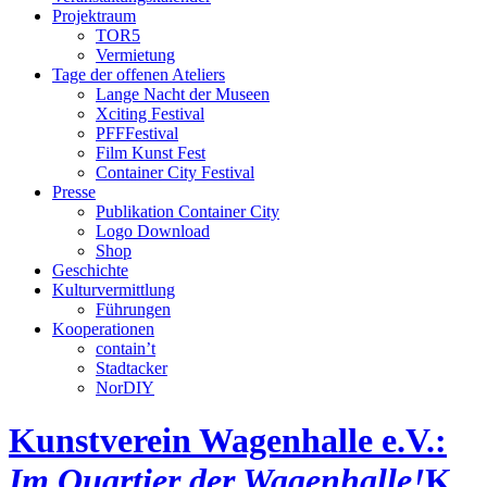
Projektraum
TOR5
Vermietung
Tage der offenen Ateliers
Lange Nacht der Museen
Xciting Festival
PFFFestival
Film Kunst Fest
Container City Festival
Presse
Publikation Container City
Logo Download
Shop
Geschichte
Kulturvermittlung
Führungen
Kooperationen
contain’t
Stadtacker
NorDIY
Kunstverein Wagenhalle e.V.:
Im Quartier der Wagenhalle!
K,