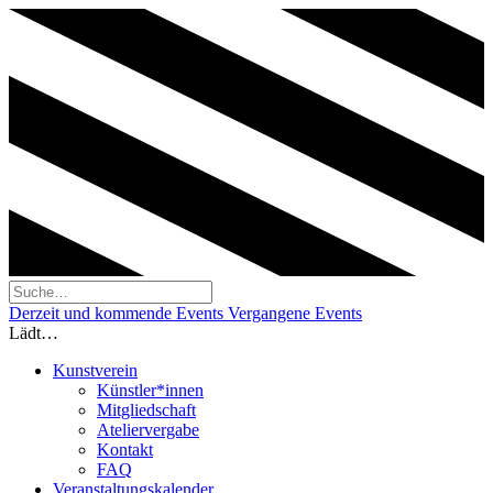
Derzeit und kommende Events
Vergangene Events
Lädt…
Kunstverein
Künstler*innen
Mitgliedschaft
Ateliervergabe
Kontakt
FAQ
Veranstaltungskalender