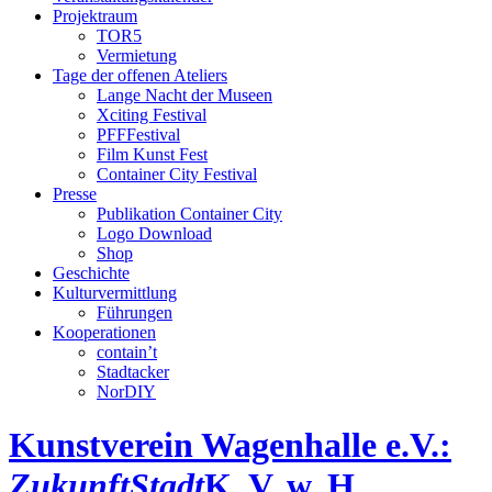
Projektraum
TOR5
Vermietung
Tage der offenen Ateliers
Lange Nacht der Museen
Xciting Festival
PFFFestival
Film Kunst Fest
Container City Festival
Presse
Publikation Container City
Logo Download
Shop
Geschichte
Kulturvermittlung
Führungen
Kooperationen
contain’t
Stadtacker
NorDIY
Kunstverein Wagenhalle e.V.:
ZukunftStadt
K, V, w, H