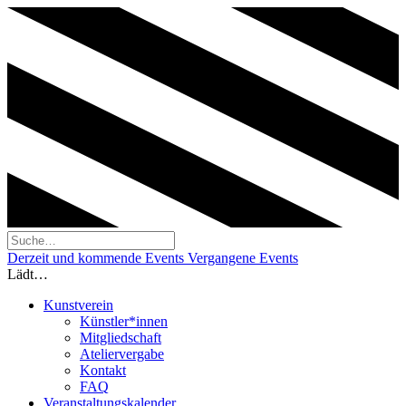
Derzeit und kommende Events
Vergangene Events
Lädt…
Kunstverein
Künstler*innen
Mitgliedschaft
Ateliervergabe
Kontakt
FAQ
Veranstaltungskalender