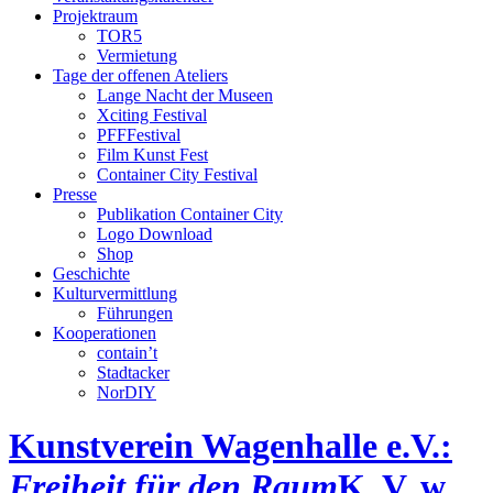
Projektraum
TOR5
Vermietung
Tage der offenen Ateliers
Lange Nacht der Museen
Xciting Festival
PFFFestival
Film Kunst Fest
Container City Festival
Presse
Publikation Container City
Logo Download
Shop
Geschichte
Kulturvermittlung
Führungen
Kooperationen
contain’t
Stadtacker
NorDIY
Kunstverein Wagenhalle e.V.:
Freiheit für den Raum
K, V, w,