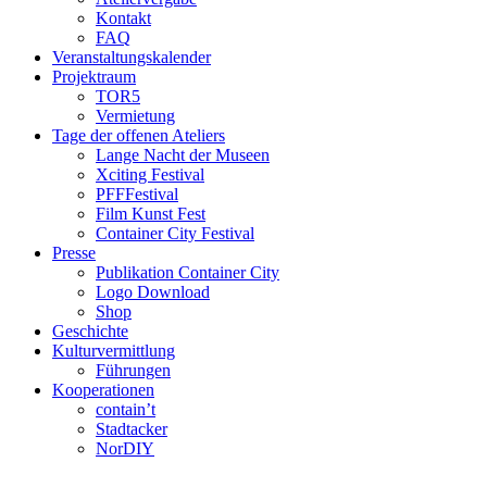
Kontakt
FAQ
Veranstaltungskalender
Projektraum
TOR5
Vermietung
Tage der offenen Ateliers
Lange Nacht der Museen
Xciting Festival
PFFFestival
Film Kunst Fest
Container City Festival
Presse
Publikation Container City
Logo Download
Shop
Geschichte
Kulturvermittlung
Führungen
Kooperationen
contain’t
Stadtacker
NorDIY