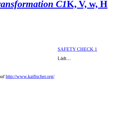
ransformation C1
K, V, w, H
SAFETY CHECK 1
Lädt…
auf
http://www.kaifischer.org/