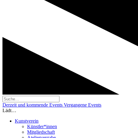
Derzeit und kommende Events
Vergangene Events
Lädt…
Kunstverein
Künstler*innen
Mitgliedschaft
Ateliervergabe