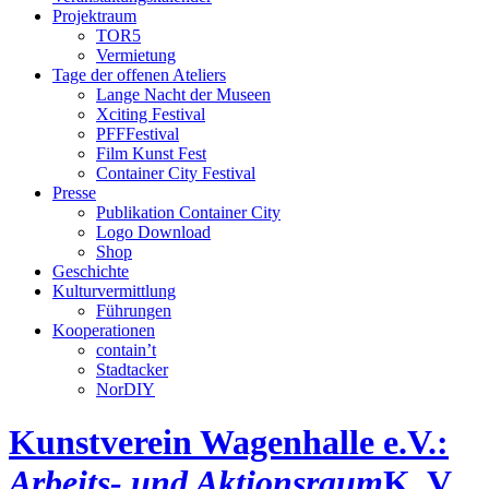
Projektraum
TOR5
Vermietung
Tage der offenen Ateliers
Lange Nacht der Museen
Xciting Festival
PFFFestival
Film Kunst Fest
Container City Festival
Presse
Publikation Container City
Logo Download
Shop
Geschichte
Kulturvermittlung
Führungen
Kooperationen
contain’t
Stadtacker
NorDIY
Kunstverein Wagenhalle e.V.:
Arbeits- und Aktionsraum
K, V,