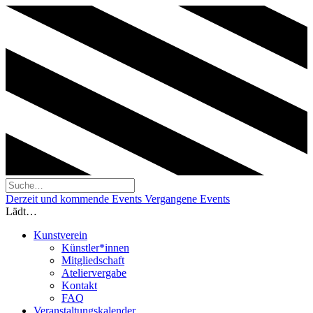
Derzeit und kommende Events
Vergangene Events
Lädt…
Kunstverein
Künstler*innen
Mitgliedschaft
Ateliervergabe
Kontakt
FAQ
Veranstaltungskalender