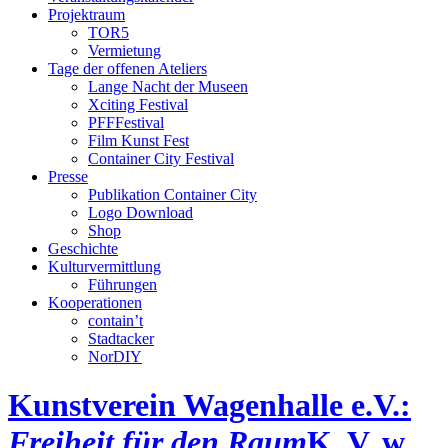
Projektraum
TOR5
Vermietung
Tage der offenen Ateliers
Lange Nacht der Museen
Xciting Festival
PFFFestival
Film Kunst Fest
Container City Festival
Presse
Publikation Container City
Logo Download
Shop
Geschichte
Kulturvermittlung
Führungen
Kooperationen
contain’t
Stadtacker
NorDIY
Kunstverein Wagenhalle e.V.:
Freiheit für den Raum
K, V, w,