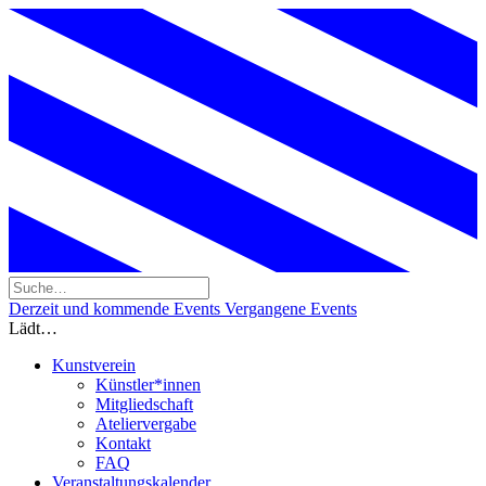
Derzeit und kommende Events
Vergangene Events
Lädt…
Kunstverein
Künstler*innen
Mitgliedschaft
Ateliervergabe
Kontakt
FAQ
Veranstaltungskalender