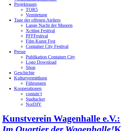
Projektraum
TOR5
Vermietung
Tage der offenen Ateliers
Lange Nacht der Museen
Xciting Festival
PFFFestival
Film Kunst Fest
Container City Festival
Presse
Publikation Container City
Logo Download
Shop
Geschichte
Kulturvermittlung
Führungen
Kooperationen
contain’t
Stadtacker
NorDIY
Kunstverein Wagenhalle e.V.:
Im Quartier der Wagenhalle!
K,