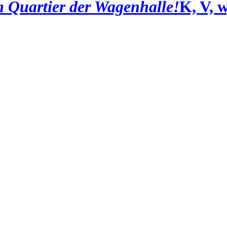
 Quartier der Wagenhalle!
K, V, 