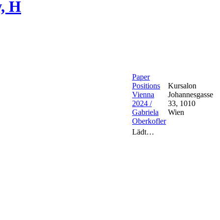
w, H
Paper
Positions
Kursalon
Vienna
Johannesgasse
2024 /
33, 1010
Gabriela
Wien
Oberkofler
Lädt…