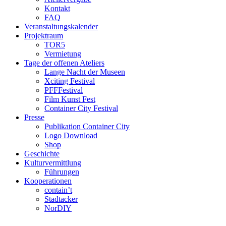
Kontakt
FAQ
Veranstaltungskalender
Projektraum
TOR5
Vermietung
Tage der offenen Ateliers
Lange Nacht der Museen
Xciting Festival
PFFFestival
Film Kunst Fest
Container City Festival
Presse
Publikation Container City
Logo Download
Shop
Geschichte
Kulturvermittlung
Führungen
Kooperationen
contain’t
Stadtacker
NorDIY