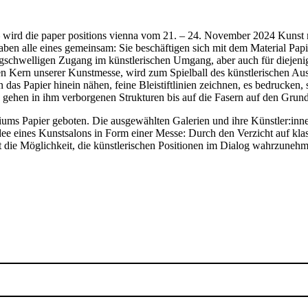
wird die paper positions vienna vom 21. – 24. November 2024 Kunst m
aben alle eines gemeinsam: Sie beschäftigen sich mit dem Material Papi
gschwelligen Zugang im künstlerischen Umgang, aber auch für diejenige
n Kern unserer Kunstmesse, wird zum Spielball des künstlerischen Ausd
n das Papier hinein nähen, feine Bleistiftlinien zeichnen, es bedrucken, 
en, gehen in ihm verborgenen Strukturen bis auf die Fasern auf den Grund
ums Papier geboten. Die ausgewählten Galerien und ihre Künstler:inn
ie Idee eines Kunstsalons in Form einer Messe: Durch den Verzicht auf kl
ht die Möglichkeit, die künstlerischen Positionen im Dialog wahrzune