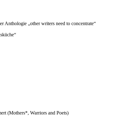
r Anthologie „other writers need to concentrate“
ksküche“
rt (Mothers*, Warriors and Poets)