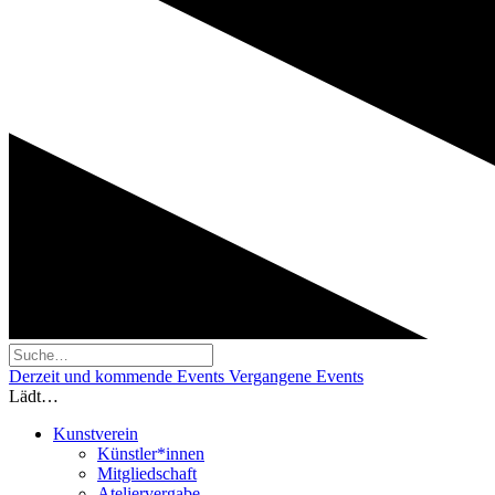
Derzeit und kommende Events
Vergangene Events
Lädt…
Kunstverein
Künstler*innen
Mitgliedschaft
Ateliervergabe