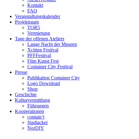
Kontakt
FAQ
Veranstaltungskalender
Projektraum
TOR5
Vermietung
Tage der offenen Ateliers
Lange Nacht der Museen
Xciting Festival
PFFFestival
Film Kunst Fest
Container City Festival
Presse
Publikation Container City
Logo Download
Shop
Geschichte
Kulturvermittlung
Führungen
Kooperationen
contain’t
Stadtacker
NorDIY