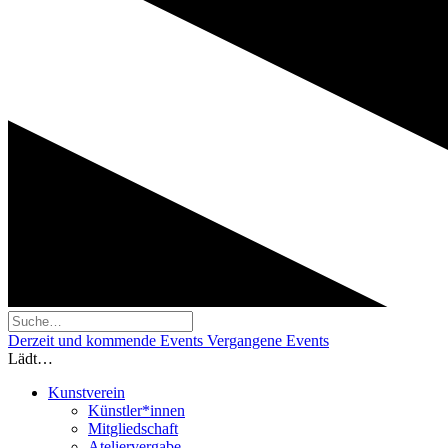
Derzeit und kommende Events
Vergangene Events
Lädt…
Kunstverein
Künstler*innen
Mitgliedschaft
Ateliervergabe