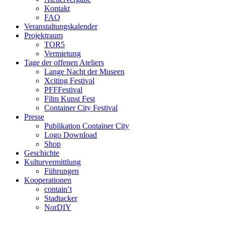
Kontakt
FAQ
Veranstaltungskalender
Projektraum
TOR5
Vermietung
Tage der offenen Ateliers
Lange Nacht der Museen
Xciting Festival
PFFFestival
Film Kunst Fest
Container City Festival
Presse
Publikation Container City
Logo Download
Shop
Geschichte
Kulturvermittlung
Führungen
Kooperationen
contain’t
Stadtacker
NorDIY