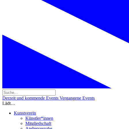
Derzeit und kommende Events
Vergangene Events
Lädt…
Kunstverein
Künstler*innen
Mitgliedschaft
Ateliervergabe